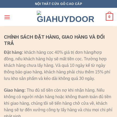
Skip
NỘI THẤT CỬA GỖ CAO CẤP
to
content
0
CHÍNH SÁCH ĐẶT HÀNG, GIAO HÀNG VÀ ĐỔI
TRẢ
Đặt hàng:
khách hàng cọc 40% giá trị đơn hàng/hợp
đồng, nếu khách hàng hủy sẽ mất tiền cọc. Trường hợp
khách hàng chưa lấy hàng. Và quá 10 ngày kể từ ngày
thông báo giao hàng, khách hàng phải chịu thêm 15% phí
lưu kho sản phẩm và kéo dài không quá 30 ngày.
Giao hàng:
Thu đủ số tiền còn nợ khi nhận hàng. Nếu
không có người nhận hàng hoặc không thanh toán đủ tiền
khi giao hàng, chúng tôi sẽ tiến hàng chở cửa về, khách
hàng sẽ tự đến xưởng công ty lấy hàng và chịu mọi chi phí
phát sinh.