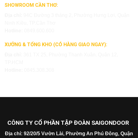
SHOWROOM CẦN THƠ:
Địa chỉ:
94C Đường 3 tháng 2, Phường Hưng Lợi, Quận
Ninh Kiều, TP.Cần Thơ
Hotline:
0849.600.600
XƯỞNG & TỔNG KHO (CÓ HÀNG GIAO NGAY):
Địa chỉ:
361 TX 25, Phường Thạnh Xuân, Quận 12,
TP.HCM
Hotline:
0845.308.308
CÔNG TY CỔ PHẦN TẬP ĐOÀN SAIGONDOOR
Địa chỉ: 92/20/5 Vườn Lài, Phường An Phú Đông, Quận