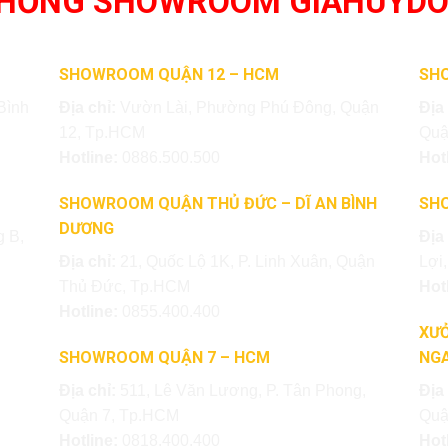
THỐNG SHOWROOM GIAHUYD
SHOWROOM QUẬN 12 – HCM
SH
Bình
Địa chỉ:
Vườn Lài, Phường Phú Đông, Quận
Địa
12, Tp.HCM
Quậ
Hotline:
0886.500.500
Hot
SHOWROOM QUẬN THỦ ĐỨC – DĨ AN BÌNH
SH
DƯƠNG
 B,
Địa
Địa chỉ:
21, Quốc Lộ 1K, P. Linh Xuân, Quận
Lợi
Thủ Đức, Tp.HCM
Hot
Hotline:
0855.400.400
XƯỞ
SHOWROOM QUẬN 7 – HCM
NGA
Địa chỉ:
511, Lê Văn Lương, P. Tân Phong,
Địa
Quận 7, Tp.HCM
Quậ
Hotline:
0818.400.400
Hot