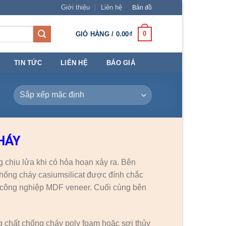
Giới thiệu
Liên hệ
Bản đồ
0
GIỎ HÀNG /
0.00
₫
TIN TỨC
LIÊN HỆ
BÁO GIÁ
HÁY
chịu lửa khi có hỏa hoạn xảy ra. Bên
chống cháy casiumsilicat được đính chắc
 công nghiệp MDF veneer. Cuối cùng bên
 chất chống cháy poly foam hoặc sợi thủy