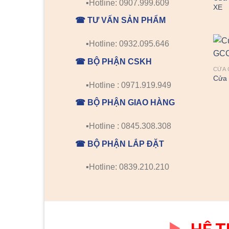
▪️Hotline: 0907.999.609
XE
☎ TƯ VẤN SẢN PHẨM
▪️Hotline: 0932.095.646
☎ BỘ PHẬN CSKH
CỬA 
Cửa
▪️Hotline : 0971.919.949
☎ BỘ PHẬN GIAO HÀNG
▪️Hotline : 0845.308.308
☎ BỘ PHẬN LẮP ĐẶT
▪️Hotline: 0839.210.210