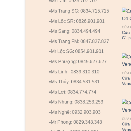
▪️Mr Lãm: 0933.707.707
▪️Ms Trang SG: 0834.715.715
▪️Ms Lộc SR: 0826.901.901
CỬA 
▪️Ms Sang: 0834.494.494
Cửa
C1 p
▪️Ms Trang FM: 0847.827.827
▪️Mr Lộc SG: 0854.901.901
▪️Ms Phượng: 0849.627.627
▪️Ms Linh : 0839.310.310
CỬA 
Cửa
▪️Ms Thúy: 0834.531.531
Vene
▪️Ms Lợi: 0834.774.774
▪️Ms Nhung: 0838.253.253
▪️Ms Nghệ: 0932.903.903
CỬA 
▪️Mr Phong: 0829.348.348
Cửa
Vene