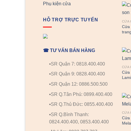
Phụ kiện cửa
HỖ TRỢ TRỰC TUYẾN
CỬA 
Cửa 
tran
☎ TƯ VẤN BÁN HÀNG
▪️SR Quận 7: 0818.400.400
CỬA 
Cửa
▪️SR Quận 9: 0828.400.400
Lami
▪️SR Quận 12: 0886.500.500
▪️SR Q.Tân Phú: 0899.400.400
▪️SR Q.Thủ Đức: 0855.400.400
CỬA 
▪️SR Q.Bình Thạnh:
Cửa
0824.400.400, 0853.400.400
Mela