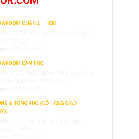
OOR.COM
OWROOM QUẬN 2 – HCM:
 chỉ:
669 Đỗ Xuân Hợp, P. Phước Long B,
n 9, TP.HCM
line:
0853.400.400
OWROOM CẦN THƠ:
 chỉ:
94C Đường 3 tháng 2, Phường Hưng
, Quận Ninh Kiều, TP.Cần Thơ
line:
0849.600.600
NG & TỔNG KHO (CÓ HÀNG GIAO
Y):
 chỉ:
361 TX 25, Phường Thạnh Xuân,
n 12, TP.HCM
line:
0845.308.308