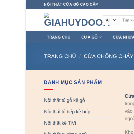
Skip
NỘI THẤT CỬA GỖ CAO CẤP
to
Tìm
content
kiếm:
TRANG CHỦ
CỬA GỖ
CỬA NHỰ
TRANG CHỦ
/
CỬA CHỐNG CHÁY
DANH MỤC SẢN PHẨM
Cửa
Nội thất tủ gỗ kệ gỗ
tron
vào 
Nội thất tủ bếp kệ bếp
ngo
Nội thất kệ TiVi
Khoả