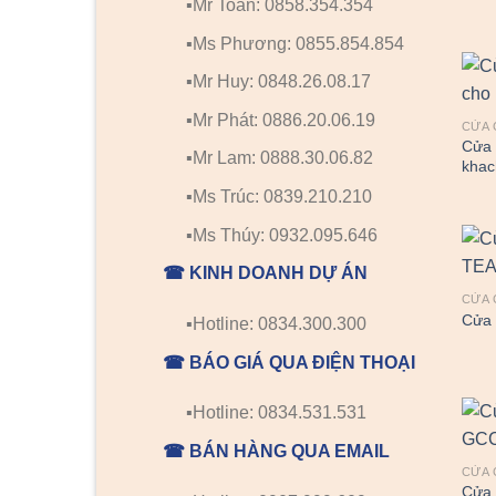
▪️Mr Toàn: 0858.354.354
▪️Ms Phương: 0855.854.854
▪️Mr Huy: 0848.26.08.17
▪️Mr Phát: 0886.20.06.19
CỬA 
Cửa 
▪️Mr Lam: 0888.30.06.82
khac
▪️Ms Trúc: 0839.210.210
▪️Ms Thúy: 0932.095.646
☎ KINH DOANH DỰ ÁN
CỬA 
Cửa
▪️Hotline: 0834.300.300
☎ BÁO GIÁ QUA ĐIỆN THOẠI
▪️Hotline: 0834.531.531
☎ BÁN HÀNG QUA EMAIL
CỬA 
Cửa