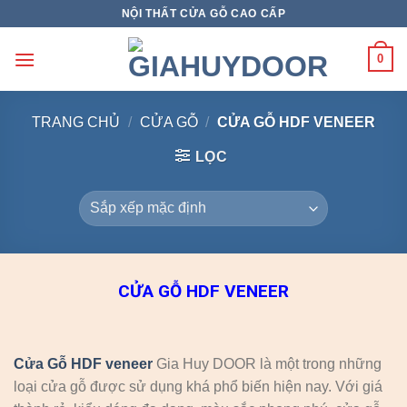
Skip
NỘI THẤT CỬA GỖ CAO CẤP
to
content
0
TRANG CHỦ
/
CỬA GỖ
/
CỬA GỖ HDF VENEER
LỌC
CỬA GỖ HDF VENEER
Cửa Gỗ HDF veneer
Gia Huy DOOR là một trong những
loại cửa gỗ được sử dụng khá phổ biến hiện nay. Với giá