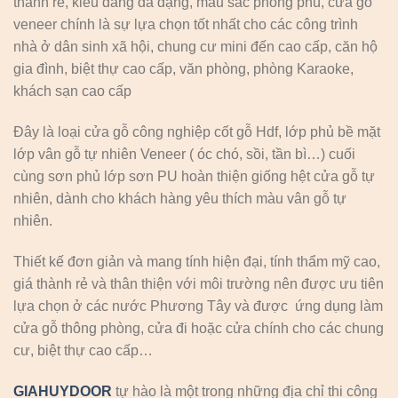
thành rẻ, kiểu dáng đa dạng, màu sắc phong phú, cửa gỗ
veneer chính là sự lựa chọn tốt nhất cho các công trình
nhà ở dân sinh xã hội, chung cư mini đến cao cấp, căn hộ
gia đình, biệt thự cao cấp, văn phòng, phòng Karaoke,
khách sạn cao cấp
Đây là loại cửa gỗ công nghiệp cốt gỗ Hdf, lớp phủ bề mặt
lớp vân gỗ tự nhiên Veneer ( óc chó, sồi, tần bì…) cuối
cùng sơn phủ lớp sơn PU hoàn thiện giống hệt cửa gỗ tự
nhiên, dành cho khách hàng yêu thích màu vân gỗ tự
nhiên.
Thiết kế đơn giản và mang tính hiện đại, tính thẩm mỹ cao,
giá thành rẻ và thân thiện với môi trường nên được ưu tiên
lựa chọn ở các nước Phương Tây và được ứng dụng làm
cửa gỗ thông phòng, cửa đi hoặc cửa chính cho các chung
cư, biệt thự cao cấp…
GIAHUYDOOR
tự hào là một trong những địa chỉ thi công