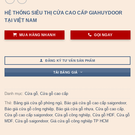
HỆ THỐNG SIÊU THỊ CỬA CAO CẤP GIAHUYDOOR
TẠI VIỆT NAM
MUA HÀNG NHANH
GỌI NGAY
ĐĂNG KÝ TƯ VẤN SẢN PHẨM
TẢI BẢNG GIÁ
Danh mục:
Cửa gỗ
,
Cửa gỗ cao cấp
Thẻ:
Bảng giá cửa gỗ phòng ngủ
,
Báo giá cửa gỗ cao cấp saigondoor
,
Báo giá cửa gỗ công nghiệp
,
Báo giá cửa gỗ nhựa
,
Cửa gỗ cao cấp
,
Cửa gỗ cao cấp saigondoor
,
Cửa gỗ công nghiệp
,
Cửa gỗ HDF
,
Cửa gỗ
MDF
,
Cửa gỗ saigondoor
,
Giá cửa gỗ công nghiệp TP HCM