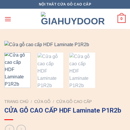
Skip
NỘI THẤT CỬA GỖ CAO CẤP
to
content
0
TRANG CHỦ
/
CỬA GỖ
/
CỬA GỖ CAO CẤP
CỬA GỖ CAO CẤP HDF Laminate P1R2b