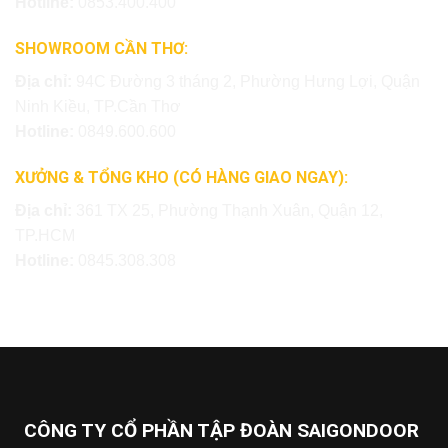
Hotline:
0853.400.400
SHOWROOM CẦN THƠ:
Địa chỉ:
94C Đường 3 tháng 2, Phường Hưng Lợi, Quận
Ninh Kiều, TP.Cần Thơ
Hotline:
0849.600.600
XƯỞNG & TỔNG KHO (CÓ HÀNG GIAO NGAY):
Địa chỉ:
361 TX 25, Phường Thạnh Xuân, Quận 12,
TP.HCM
Hotline:
0845.308.308
CÔNG TY CỔ PHẦN TẬP ĐOÀN SAIGONDOOR