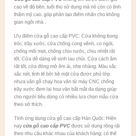
cao về độ bền, tuổi thọ sử dụng mà nó còn có tính
thẩm mỹ cao, góp phần tạo điểm nhấn cho không
gian ngôi nhà .
Ưu điểm cửa gỗ cao cấp PVC: Cửa không bong
tróc, trầy xước, cửa chống cong vênh, co ngót,
chống mối mọt, chống chịu nước, chịu nhiệt rất
tốt. Cửa dễ dàng vệ sinh lau chùi. Cửa cách âm
rất tốt, cửa đóng mở êm ái, nhẹ nhàng. Màu sắc
sắc nét, tinh tế bởi bề mặt cửa được phủ lớp
nhựa vân gỗ chạy hoa văn từ máy CNC chống
trầy xước đem lại hoa văn bắt mắt đa dạng giúp
cho người tiêu dùng có nhiều lựa chọn mẫu cửa
theo sở thích.
Tính ứng dụng cửa gỗ cao cấp Hàn Quốc: Hiện
nay
cửa gỗ cao cấp PVC
được sử dụng rộng rãi
theo nhu cầu khác nhau của khách hàng: có thể