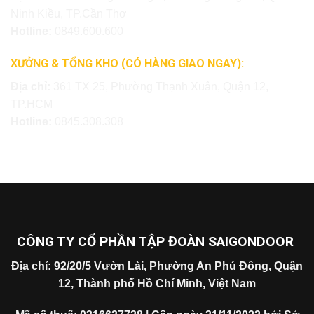
Ninh Kiều, TP.Cần Thơ
Hotline:
0849.600.600
XƯỞNG & TỔNG KHO (CÓ HÀNG GIAO NGAY):
Địa chỉ:
361 TX 25, Phường Thạnh Xuân, Quận 12,
TP.HCM
Hotline:
0845.308.308
CÔNG TY CỔ PHẦN TẬP ĐOÀN SAIGONDOOR
Địa chỉ: 92/20/5 Vườn Lài, Phường An Phú Đông, Quận
12, Thành phố Hồ Chí Minh, Việt Nam