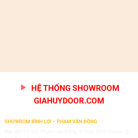
HỆ THỐNG SHOWROOM
GIAHUYDOOR.COM
SHOWROM BÌNH LỢI – PHẠM VĂN ĐỒNG
Địa chỉ:
Số 615 Phạm Văn Đồng, P. Hiệp Bình Chánh, Q.