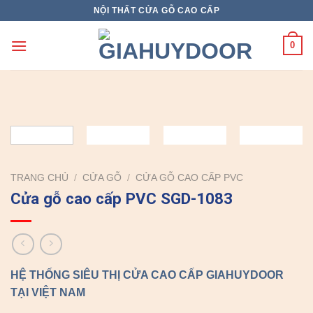
Skip
NỘI THẤT CỬA GỖ CAO CẤP
to
content
0
TRANG CHỦ
/
CỬA GỖ
/
CỬA GỖ CAO CẤP PVC
Cửa gỗ cao cấp PVC SGD-1083
HỆ THỐNG SIÊU THỊ CỬA CAO CẤP GIAHUYDOOR
TẠI VIỆT NAM