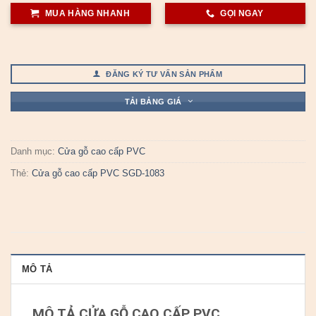
MUA HÀNG NHANH
GỌI NGAY
ĐĂNG KÝ TƯ VẤN SẢN PHẨM
TẢI BẢNG GIÁ
Danh mục:
Cửa gỗ cao cấp PVC
Thẻ:
Cửa gỗ cao cấp PVC SGD-1083
MÔ TẢ
MÔ TẢ CỬA GỖ CAO CẤP PVC