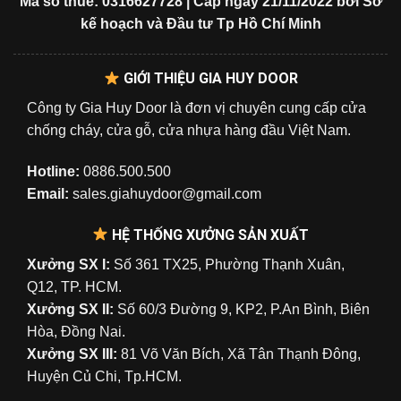
Mã số thuế: 0316627728 | Cấp ngày 21/11/2022 bởi Sở
kế hoạch và Đầu tư Tp Hồ Chí Minh
GIỚI THIỆU GIA HUY DOOR
Công ty Gia Huy Door là đơn vị chuyên cung cấp cửa
chống cháy, cửa gỗ, cửa nhựa hàng đầu Việt Nam.
Hotline:
0886.500.500
Email:
sales.giahuydoor@gmail.com
HỆ THỐNG XƯỞNG SẢN XUẤT
Xưởng SX I:
Số 361 TX25, Phường Thạnh Xuân,
Q12, TP. HCM.
Xưởng SX II:
Số 60/3 Đường 9, KP2, P.An Bình, Biên
Hòa, Đồng Nai.
Xưởng SX III:
81 Võ Văn Bích, Xã Tân Thạnh Đông,
Huyện Củ Chi, Tp.HCM.