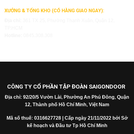
XƯỞNG & TỔNG KHO (CÓ HÀNG GIAO NGAY):
Địa chỉ:
361 TX 25, Phường Thạnh Xuân, Quận 12,
TP.HCM
Hotline:
0845.308.308
CÔNG TY CỔ PHẦN TẬP ĐOÀN SAIGONDOOR
Địa chỉ: 92/20/5 Vườn Lài, Phường An Phú Đông, Quận
12, Thành phố Hồ Chí Minh, Việt Nam
Mã số thuế: 0316627728 | Cấp ngày 21/11/2022 bởi Sở
kế hoạch và Đầu tư Tp Hồ Chí Minh