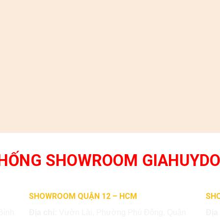
THỐNG SHOWROOM GIAHUYD
SHOWROOM QUẬN 12 – HCM
SH
Bình
Địa chỉ:
Vườn Lài, Phường Phú Đông, Quận
Địa