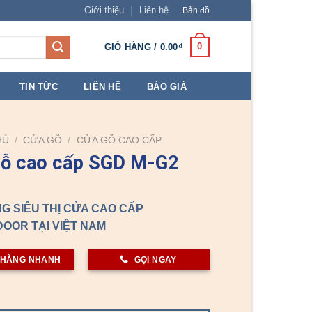
Giới thiệu
Liên hệ
Bản đồ
0
GIỎ HÀNG /
0.00
₫
TIN TỨC
LIÊN HỆ
BÁO GIÁ
HỦ
/
CỬA GỖ
/
CỬA GỖ CAO CẤP
gỗ cao cấp SGD M-G2
G SIÊU THỊ CỬA CAO CẤP
OOR TẠI VIỆT NAM
 HÀNG NHANH
GỌI NGAY