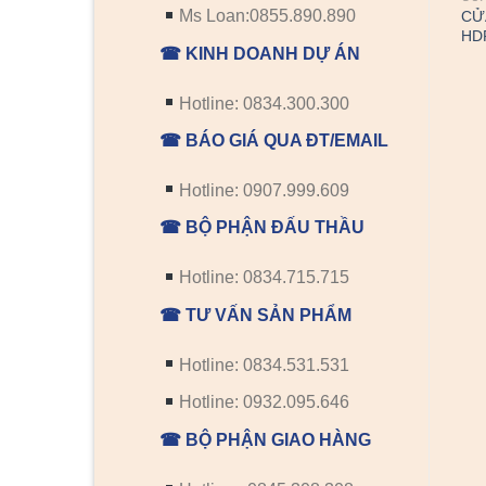
Ms Loan:0855.890.890
CỬ
HDF
☎ KINH DOANH DỰ ÁN
Hotline: 0834.300.300
CỬA GỖ
CỬA GỖ CAO CẤP
☎ BÁO GIÁ QUA ĐT/EMAIL
CỬA GỖ CAO CẤP SGD
Cửa gỗ cao cấp SGD
HDF 3A-C1 (4)
laminate
Hotline: 0907.999.609
☎ BỘ PHẬN ĐẤU THẦU
Hotline: 0834.715.715
☎ TƯ VẤN SẢN PHẨM
Hotline: 0834.531.531
Hotline: 0932.095.646
☎ BỘ PHẬN GIAO HÀNG