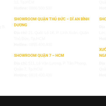
12, Tp.HCM
Quậ
Hotline:
0886.500.500
Hot
SHOWROOM QUẬN THỦ ĐỨC – DĨ AN BÌNH
SH
DƯƠNG
 B,
Địa
Địa chỉ:
21, Quốc Lộ 1K, P. Linh Xuân, Quận
Lợi
Thủ Đức, Tp.HCM
Hot
Hotline:
0855.400.400
XƯỞ
SHOWROOM QUẬN 7 – HCM
NGA
Địa chỉ:
511, Lê Văn Lương, P. Tân Phong,
Địa
Quận 7, Tp.HCM
Quậ
Hotline:
0818.400.400
Hot