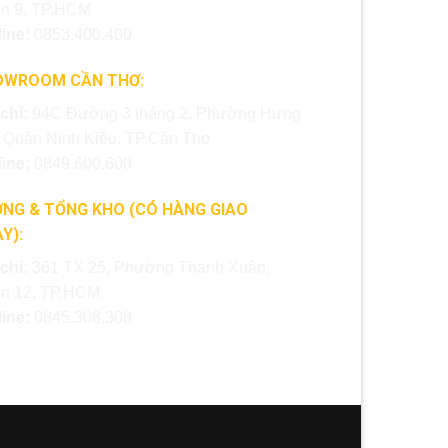
n 9, TP.HCM
line:
0853.400.400
OWROOM CẦN THƠ:
 chỉ:
94C Đường 3 tháng 2, Phường Hưng
, Quận Ninh Kiều, TP.Cần Thơ
line:
0849.600.600
NG & TỔNG KHO (CÓ HÀNG GIAO
Y):
 chỉ:
361 TX 25, Phường Thạnh Xuân,
n 12, TP.HCM
line:
0845.308.308