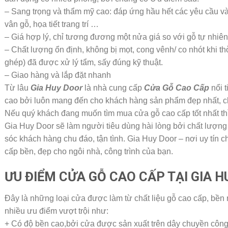
– Sang trọng và thẩm mỹ cao: đáp ứng hầu hết các yêu cầu v
vân gỗ, họa tiết trang trí …
– Giá hợp lý, chỉ tương đương một nửa giá so với gỗ tự nhiên
– Chất lượng ổn định, không bị mọt, cong vênh/ co nhót khi thời
ghép) đã được xử lý tẩm, sấy đúng kỹ thuật.
– Giao hàng và lắp đặt nhanh
Từ lâu
Gia Huy Door
là nhà cung cấp
Cửa Gỗ Cao Cấp
nổi t
cao bởi luôn mang đến cho khách hàng sản phẩm đẹp nhất, ch
Nếu quý khách đang muốn tìm mua cửa gỗ cao cấp tốt nhất thì
Gia Huy Door sẽ làm người tiêu dùng hài lòng bởi chất lượn
sóc khách hàng chu đáo, tận tình. Gia Huy Door – nơi uy tín 
cấp bền, đẹp cho ngôi nhà, công trình của bạn.
ƯU ĐIỂM CỬA GỖ CAO CẤP TẠI GIA 
Đây là những loại cửa được làm từ chất liệu gỗ cao cấp, bề
nhiều ưu điểm vượt trội như:
+ Có độ bền cao,bởi cửa được sản xuất trên dây chuyền công 