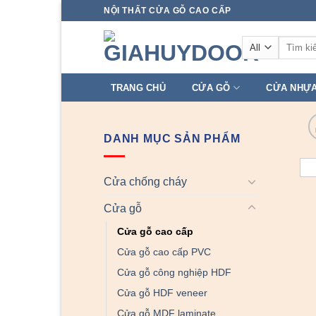
Skip
NỘI THẤT CỬA GỖ CAO CẤP
to
Tìm
content
kiếm:
TRANG CHỦ
CỬA GỖ
CỬA NHỰ
DANH MỤC SẢN PHẨM
Cửa chống cháy
Cửa gỗ
Cửa gỗ cao cấp
Cửa gỗ cao cấp PVC
Cửa gỗ công nghiệp HDF
Cửa gỗ HDF veneer
Cửa gỗ MDF laminate