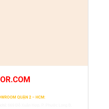
OOR.COM
OWROOM QUẬN 2 – HCM:
 chỉ:
669 Đỗ Xuân Hợp, P. Phước Long B,