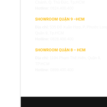
Chánh, Q. Thủ Đức, Tp.HCM
Hotline:
0824.400.400
SHOWROOM QUẬN 9 –HCM
Địa chỉ:
535 Đỗ Xuân Hợp, P. Phước Long
Quận 9, Tp.HCM
Hotline:
0828.400.400
SHOWROOM QUẬN 8 – HCM
Địa chỉ:
1194 Phạm Thế Hiển, Quận 8,
TP.HCM
Hotline:
0899.400.400