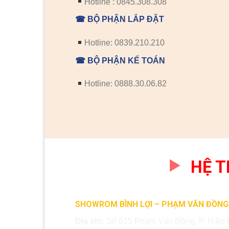
Hotline : 0845.308.308
☎ BỘ PHẬN LẮP ĐẶT
Hotline: 0839.210.210
☎ BỘ PHẬN KẾ TOÁN
Hotline: 0888.30.06.82
HỆ 
SHOWROM BÌNH LỢI – PHẠM VĂN ĐỒNG
Địa chỉ:
Số 615 Phạm Văn Đồng, P. Hiệp 