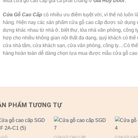
Mua cửa gỗ cao cấp giá cả phải chăng ở
Gia Huy Door
:
Cửa Gỗ Cao Cấp
có nhiều ưu điểm tuyệt vời, vì thế nó luôn
hàng. Hiện nay các sản phẩm cửa gỗ cao cấp được sử dụng rất
dựng khác nhau từ nhà ở, biệt thự, tòa nhà văn phòng, công t
hợp cho nhiều không gian nội thất đa dạng, quý khách có thể 
cửa nhà tắm, cửa khách sạn, cửa văn phòng, công ty…Có thể 
hàng hoàn toàn dễ dàng chọn lựa mua được mẫu cửa gỗ cao 
ẢN PHẨM TƯƠNG TỰ
A GỖ
CỬA GỖ CAO CẤP
CỬA GỖ CAO