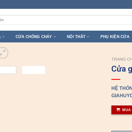
A
CỬA CHỐNG CHÁY
NỘI THẤT
PHỤ KIỆN CỬA
TRANG C
Cửa 
HỆ THỐN
GIAHUYD
MUA