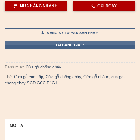
MUA HÀNG NHANH
GỌI NGAY
ĐĂNG KÝ TƯ VẤN SẢN PHẨM
TẢI BẢNG GIÁ
Danh mục:
Cửa gỗ chống cháy
Thẻ:
Cửa gỗ cao cấp
,
Cửa gỗ chống cháy
,
Cửa gỗ nhà ở
,
cua-go-
chong-chay-SGD GCC-P1G1
MÔ TẢ