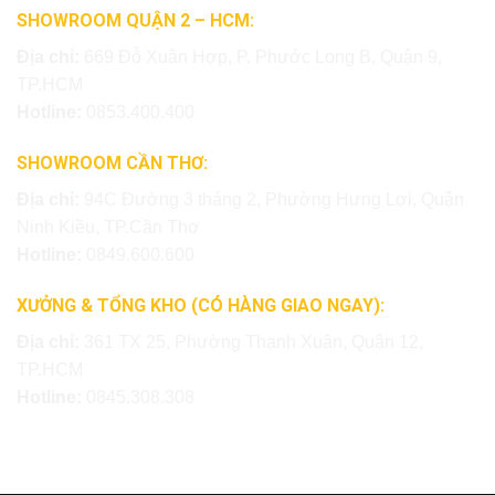
SHOWROOM QUẬN 2 – HCM:
Địa chỉ:
669 Đỗ Xuân Hợp, P. Phước Long B, Quận 9,
TP.HCM
Hotline:
0853.400.400
SHOWROOM CẦN THƠ:
Địa chỉ:
94C Đường 3 tháng 2, Phường Hưng Lợi, Quận
Ninh Kiều, TP.Cần Thơ
Hotline:
0849.600.600
XƯỞNG & TỔNG KHO (CÓ HÀNG GIAO NGAY):
Địa chỉ:
361 TX 25, Phường Thạnh Xuân, Quận 12,
TP.HCM
Hotline:
0845.308.308