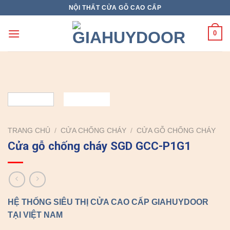
Skip
NỘI THẤT CỬA GỖ CAO CẤP
to
content
0
TRANG CHỦ
/
CỬA CHỐNG CHÁY
/
CỬA GỖ CHỐNG CHÁY
Cửa gỗ chống cháy SGD GCC-P1G1
HỆ THỐNG SIÊU THỊ CỬA CAO CẤP GIAHUYDOOR
TẠI VIỆT NAM