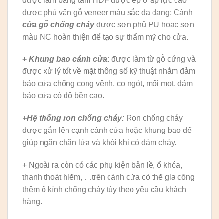
được làm bằng tấm HDF được ép ở áp lực cao
được phủ vân gỗ veneer màu sắc đa dạng; Cánh
cửa gỗ chống cháy
được sơn phủ PU hoặc sơn
màu NC hoàn thiện để tạo sự thẩm mỹ cho cửa.
+
Khung bao cánh cửa:
được làm từ gỗ cứng và
được xử lý tốt về mặt thông số kỹ thuật nhằm đảm
bảo cửa chống cong vênh, co ngót, mối mọt, đảm
bảo cửa có độ bền cao.
+Hệ thống ron chống cháy:
Ron chống cháy
được gắn lên cạnh cánh cửa hoặc khung bao để
giúp ngăn chặn lửa và khói khi có đám cháy.
+ Ngoài ra còn có các phụ kiện bản lề, ổ khóa,
thanh thoát hiểm, …trên cánh cửa có thể gia công
thêm ô kính chống cháy tùy theo yêu cầu khách
hàng.