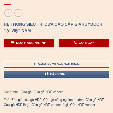
HỆ THỐNG SIÊU THỊ CỬA CAO CẤP GIAHUYDOOR
TẠI VIỆT NAM
MUA HÀNG NHANH
GỌI NGAY
ĐĂNG KÝ TƯ VẤN SẢN PHẨM
TẢI BẢNG GIÁ
Danh mục:
Cửa gỗ
,
Cửa gỗ HDF veneer
Thẻ:
Báo giá cửa gỗ HDF
,
Cửa gỗ công nghiệp 4 cánh
,
Cửa gỗ HDF
,
Cửa gỗ HDF là gì
,
Cửa gỗ HDF veneer là gì
,
Cửa HDF Veneer