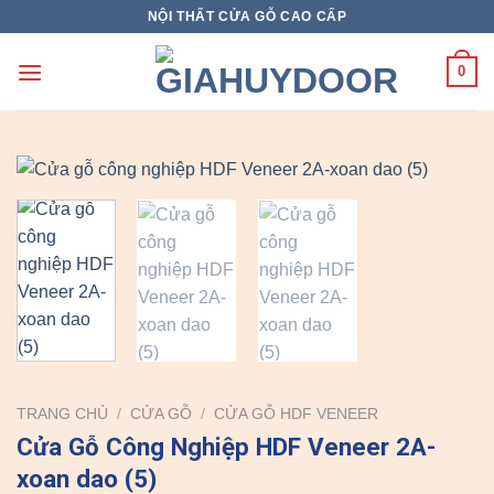
Skip
NỘI THẤT CỬA GỖ CAO CẤP
to
content
0
TRANG CHỦ
/
CỬA GỖ
/
CỬA GỖ HDF VENEER
Cửa Gỗ Công Nghiệp HDF Veneer 2A-
xoan dao (5)