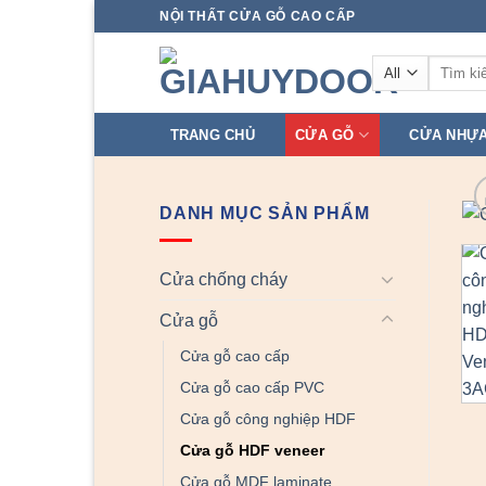
Skip
NỘI THẤT CỬA GỖ CAO CẤP
to
Tìm
content
kiếm:
TRANG CHỦ
CỬA GỖ
CỬA NHỰ
DANH MỤC SẢN PHẨM
Cửa chống cháy
Cửa gỗ
Cửa gỗ cao cấp
Cửa gỗ cao cấp PVC
Cửa gỗ công nghiệp HDF
Cửa gỗ HDF veneer
Cửa gỗ MDF laminate