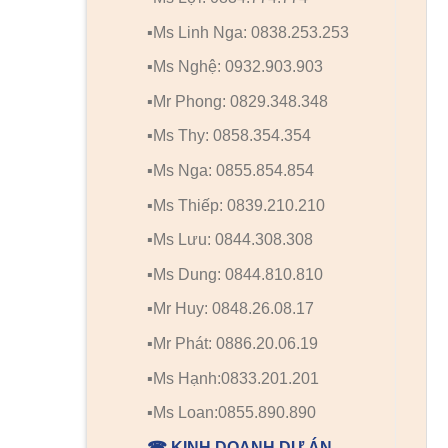
▪️Ms Linh Nga: 0838.253.253
▪️Ms Nghệ: 0932.903.903
▪️Mr Phong: 0829.348.348
▪️Ms Thy: 0858.354.354
▪️Ms Nga: 0855.854.854
▪️Ms Thiếp: 0839.210.210
▪️Ms Lưu: 0844.308.308
▪️Ms Dung: 0844.810.810
▪️Mr Huy: 0848.26.08.17
▪️Mr Phát: 0886.20.06.19
▪️Ms Hạnh:0833.201.201
▪️Ms Loan:0855.890.890
☎ KINH DOANH DỰ ÁN