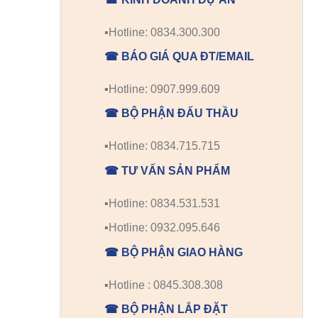
▪️Hotline: 0834.300.300
☎ BÁO GIÁ QUA ĐT/EMAIL
▪️Hotline: 0907.999.609
☎ BỘ PHẬN ĐẤU THẦU
▪️Hotline: 0834.715.715
☎ TƯ VẤN SẢN PHẨM
▪️Hotline: 0834.531.531
▪️Hotline: 0932.095.646
☎ BỘ PHẬN GIAO HÀNG
▪️Hotline : 0845.308.308
☎ BỘ PHẬN LẮP ĐẶT