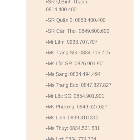
▪️SR Q.Bình Thạnh:
0814.400.400
▪️SR Quận 2: 0853.400.400
▪️SR Cần Thơ: 0849.600.600
▪️Mr Lãm: 0933.707.707
▪️Ms Trang SG: 0834.715.715
▪️Ms Lộc SR: 0826.901.901
▪️Ms Sang: 0834.494.494
▪️Ms Trang Eco: 0847.827.827
▪️Mr Lộc SG: 0854.901.901
▪️Ms Phượng: 0849.627.627
▪️Ms Linh: 0839.310.310
▪️Ms Thúy: 0834.531.531
▪️Ms Lợi: 0834.774.774