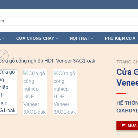
A
CỬA CHỐNG CHÁY
NỘI THẤT
PHỤ KIỆN CỬA
TRANG C
Cửa 
Vene
HỆ THỐN
GIAHUYD
MUA