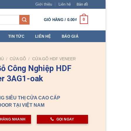
Giới thiệu
Liên hệ
Bản đồ
0
GIỎ HÀNG /
0.00
₫
TIN TỨC
LIÊN HỆ
BÁO GIÁ
HỦ
/
CỬA GỖ
/
CỬA GỖ HDF VENEER
Gỗ Công Nghiệp HDF
er 3AG1-oak
G SIÊU THỊ CỬA CAO CẤP
OOR TẠI VIỆT NAM
 HÀNG NHANH
GỌI NGAY