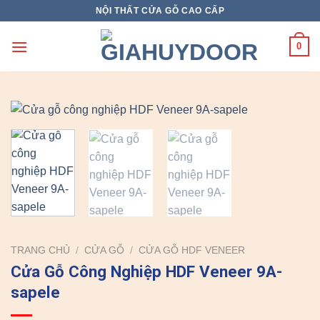
Skip
NỘI THẤT CỬA GỖ CAO CẤP
to
content
0
TRANG CHỦ
/
CỬA GỖ
/
CỬA GỖ HDF VENEER
Cửa Gỗ Công Nghiệp HDF Veneer 9A-
sapele