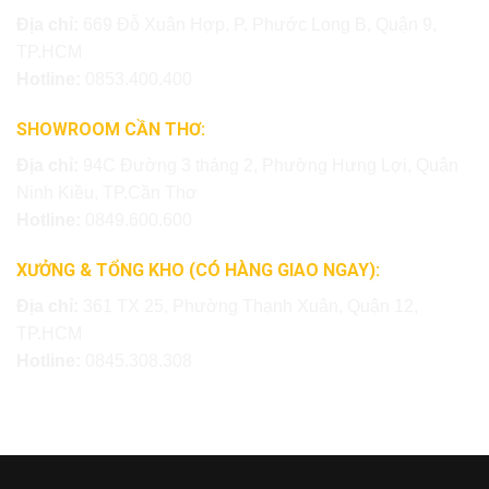
Địa chỉ:
669 Đỗ Xuân Hợp, P. Phước Long B, Quận 9,
TP.HCM
Hotline:
0853.400.400
SHOWROOM CẦN THƠ:
Địa chỉ:
94C Đường 3 tháng 2, Phường Hưng Lợi, Quận
Ninh Kiều, TP.Cần Thơ
Hotline:
0849.600.600
XƯỞNG & TỔNG KHO (CÓ HÀNG GIAO NGAY):
Địa chỉ:
361 TX 25, Phường Thạnh Xuân, Quận 12,
TP.HCM
Hotline:
0845.308.308