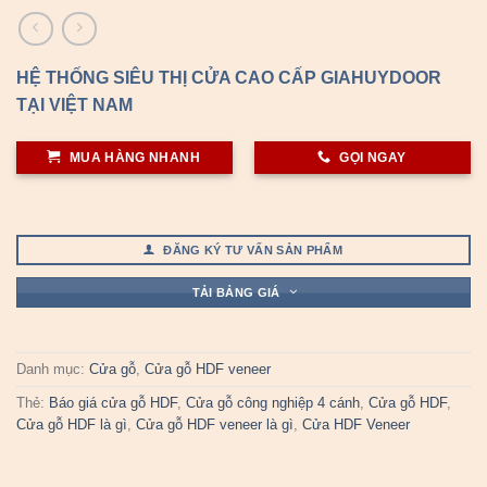
HỆ THỐNG SIÊU THỊ CỬA CAO CẤP GIAHUYDOOR
TẠI VIỆT NAM
MUA HÀNG NHANH
GỌI NGAY
ĐĂNG KÝ TƯ VẤN SẢN PHẨM
TẢI BẢNG GIÁ
Danh mục:
Cửa gỗ
,
Cửa gỗ HDF veneer
Thẻ:
Báo giá cửa gỗ HDF
,
Cửa gỗ công nghiệp 4 cánh
,
Cửa gỗ HDF
,
Cửa gỗ HDF là gì
,
Cửa gỗ HDF veneer là gì
,
Cửa HDF Veneer