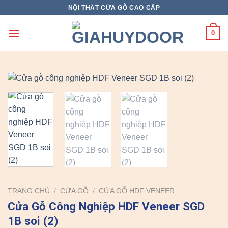
Skip
NỘI THẤT CỬA GỖ CAO CẤP
to
content
0
TRANG CHỦ
/
CỬA GỖ
/
CỬA GỖ HDF VENEER
Cửa Gỗ Công Nghiệp HDF Veneer SGD
1B soi (2)