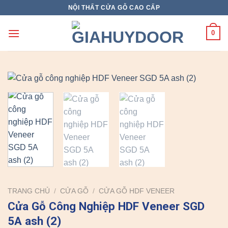
Skip
NỘI THẤT CỬA GỖ CAO CẤP
to
content
0
TRANG CHỦ
/
CỬA GỖ
/
CỬA GỖ HDF VENEER
Cửa Gỗ Công Nghiệp HDF Veneer SGD
5A ash (2)