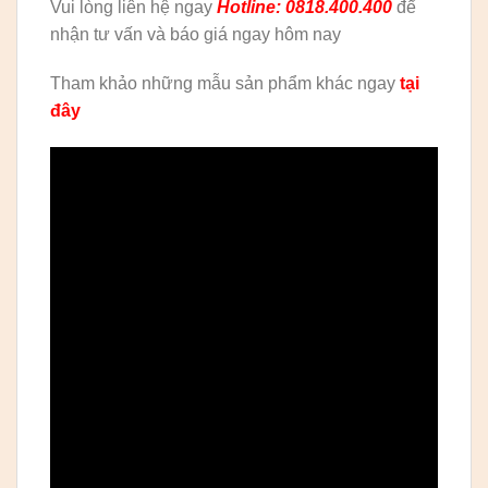
Vui lòng liên hệ ngay
Hotline: 0818.400.400
để
nhận tư vấn và báo giá ngay hôm nay
Tham khảo những mẫu sản phẩm khác ngay
tại
đây