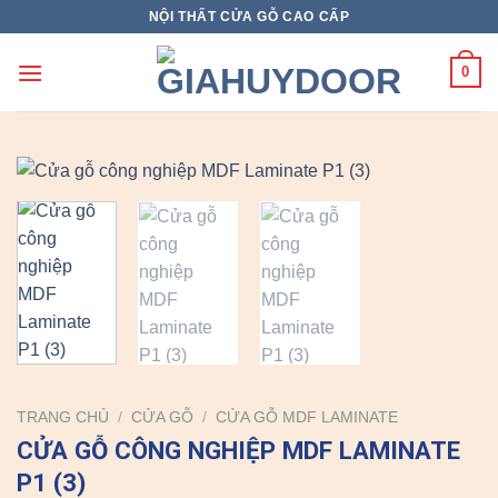
Skip
NỘI THẤT CỬA GỖ CAO CẤP
to
content
0
TRANG CHỦ
/
CỬA GỖ
/
CỬA GỖ MDF LAMINATE
CỬA GỖ CÔNG NGHIỆP MDF LAMINATE
P1 (3)