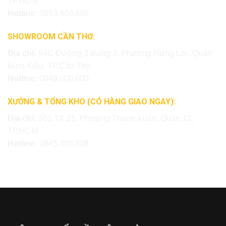
TP.HCM
Hotline:
0853.400.400
SHOWROOM CẦN THƠ:
Địa chỉ:
94C Đường 3 tháng 2, Phường Hưng Lợi, Quận
Ninh Kiều, TP.Cần Thơ
Hotline:
0849.600.600
XƯỞNG & TỔNG KHO (CÓ HÀNG GIAO NGAY):
Địa chỉ:
361 TX 25, Phường Thạnh Xuân, Quận 12,
TP.HCM
Hotline:
0845.308.308