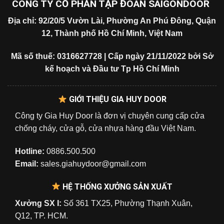
CÔNG TY CỔ PHẦN TẬP ĐOÀN SAIGONDOOR
Địa chỉ: 92/20/5 Vườn Lài, Phường An Phú Đông, Quận
12, Thành phố Hồ Chí Minh, Việt Nam
Mã số thuế: 0316627728 | Cấp ngày 21/11/2022 bởi Sở
kế hoạch và Đầu tư Tp Hồ Chí Minh
GIỚI THIỆU GIA HUY DOOR
Công ty Gia Huy Door là đơn vị chuyên cung cấp cửa
chống cháy, cửa gỗ, cửa nhựa hàng đầu Việt Nam.
Hotline:
0886.500.500
Email:
sales.giahuydoor@gmail.com
HỆ THỐNG XƯỞNG SẢN XUẤT
Xưởng SX I:
Số 361 TX25, Phường Thạnh Xuân,
Q12, TP. HCM.