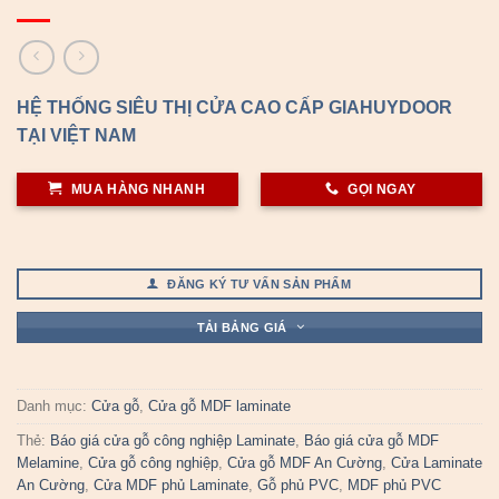
HỆ THỐNG SIÊU THỊ CỬA CAO CẤP GIAHUYDOOR
TẠI VIỆT NAM
MUA HÀNG NHANH
GỌI NGAY
ĐĂNG KÝ TƯ VẤN SẢN PHẨM
TẢI BẢNG GIÁ
Danh mục:
Cửa gỗ
,
Cửa gỗ MDF laminate
Thẻ:
Báo giá cửa gỗ công nghiệp Laminate
,
Báo giá cửa gỗ MDF
Melamine
,
Cửa gỗ công nghiệp
,
Cửa gỗ MDF An Cường
,
Cửa Laminate
An Cường
,
Cửa MDF phủ Laminate
,
Gỗ phủ PVC
,
MDF phủ PVC