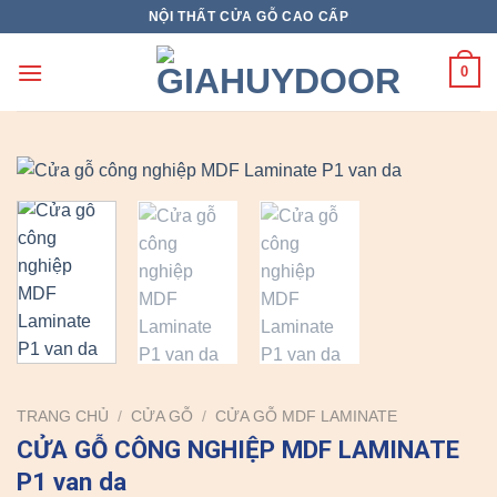
Skip
NỘI THẤT CỬA GỖ CAO CẤP
to
content
0
TRANG CHỦ
/
CỬA GỖ
/
CỬA GỖ MDF LAMINATE
CỬA GỖ CÔNG NGHIỆP MDF LAMINATE
P1 van da