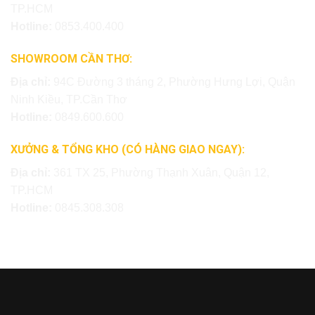
TP.HCM
Hotline:
0853.400.400
SHOWROOM CẦN THƠ:
Địa chỉ:
94C Đường 3 tháng 2, Phường Hưng Lợi, Quận
Ninh Kiều, TP.Cần Thơ
Hotline:
0849.600.600
XƯỞNG & TỔNG KHO (CÓ HÀNG GIAO NGAY):
Địa chỉ:
361 TX 25, Phường Thạnh Xuân, Quận 12,
TP.HCM
Hotline:
0845.308.308