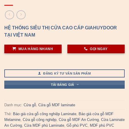
HỆ THỐNG SIÊU THỊ CỬA CAO CẤP GIAHUYDOOR
TẠI VIỆT NAM
MUA HÀNG NHANH
GỌI NGAY
ĐĂNG KÝ TƯ VẤN SẢN PHẨM
TẢI BẢNG GIÁ
Danh mục:
Cửa gỗ
,
Cửa gỗ MDF laminate
Thẻ:
Báo giá cửa gỗ công nghiệp Laminate
,
Báo giá cửa gỗ MDF
Melamine
,
Cửa gỗ công nghiệp
,
Cửa gỗ MDF An Cường
,
Cửa Laminate
An Cường
,
Cửa MDF phủ Laminate
,
Gỗ phủ PVC
,
MDF phủ PVC