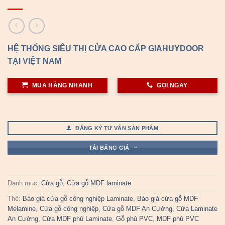
HỆ THỐNG SIÊU THỊ CỬA CAO CẤP GIAHUYDOOR
TẠI VIỆT NAM
MUA HÀNG NHANH
GỌI NGAY
ĐĂNG KÝ TƯ VẤN SẢN PHẨM
TẢI BẢNG GIÁ
Danh mục:
Cửa gỗ
,
Cửa gỗ MDF laminate
Thẻ:
Báo giá cửa gỗ công nghiệp Laminate
,
Báo giá cửa gỗ MDF
Melamine
,
Cửa gỗ công nghiệp
,
Cửa gỗ MDF An Cường
,
Cửa Laminate
An Cường
,
Cửa MDF phủ Laminate
,
Gỗ phủ PVC
,
MDF phủ PVC