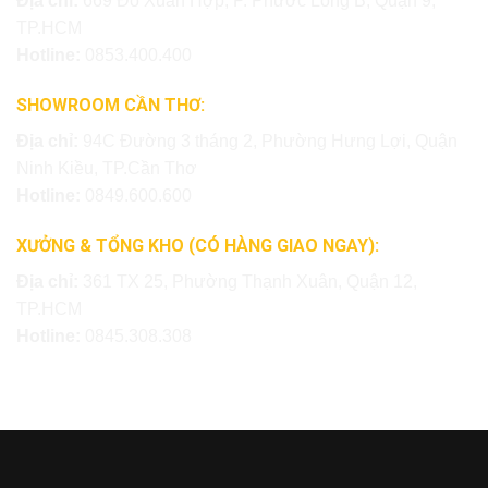
Địa chỉ:
669 Đỗ Xuân Hợp, P. Phước Long B, Quận 9,
TP.HCM
Hotline:
0853.400.400
SHOWROOM CẦN THƠ:
Địa chỉ:
94C Đường 3 tháng 2, Phường Hưng Lợi, Quận
Ninh Kiều, TP.Cần Thơ
Hotline:
0849.600.600
XƯỞNG & TỔNG KHO (CÓ HÀNG GIAO NGAY):
Địa chỉ:
361 TX 25, Phường Thạnh Xuân, Quận 12,
TP.HCM
Hotline:
0845.308.308