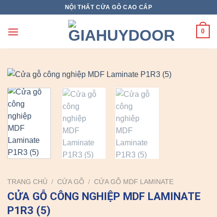
Skip
NỘI THẤT CỬA GỖ CAO CẤP
to
content
0
TRANG CHỦ
/
CỬA GỖ
/
CỬA GỖ MDF LAMINATE
CỬA GỖ CÔNG NGHIỆP MDF LAMINATE
P1R3 (5)