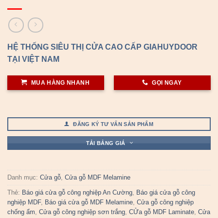
HỆ THỐNG SIÊU THỊ CỬA CAO CẤP GIAHUYDOOR
TẠI VIỆT NAM
MUA HÀNG NHANH
GỌI NGAY
ĐĂNG KÝ TƯ VẤN SẢN PHẨM
TẢI BẢNG GIÁ
Danh mục:
Cửa gỗ
,
Cửa gỗ MDF Melamine
Thẻ:
Báo giá cửa gỗ công nghiệp An Cường
,
Báo giá cửa gỗ công
nghiệp MDF
,
Báo giá cửa gỗ MDF Melamine
,
Cửa gỗ công nghiệp
chống ẩm
,
Cửa gỗ công nghiệp sơn trắng
,
CỬa gỗ MDF Laminate
,
Cửa