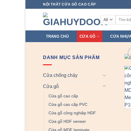
Skip
NỘI THẤT CỬA GỖ CAO CẤP
to
Tìm
content
kiếm:
TRANG CHỦ
CỬA GỖ
CỬA NHỰ
DANH MỤC SẢN PHẨM
Cửa chống cháy
Cửa gỗ
Cửa gỗ cao cấp
Cửa gỗ cao cấp PVC
Cửa gỗ công nghiệp HDF
Cửa gỗ HDF veneer
Cửa gỗ MDF laminate