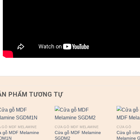
ẢN PHẨM TƯƠNG TỰ
 GỖ MDF MELAMINE
CỬA GỖ MDF MELAMINE
CỬA GỖ
a gỗ MDF Melamine
Cửa gỗ MDF Melamine
Cửa gỗ côn
DM1N
SGDM2
Melamine 