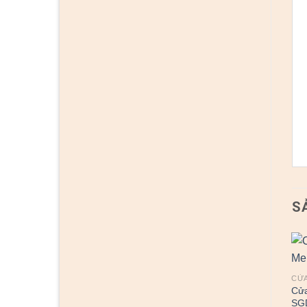
S
CỬA
Cử
SG