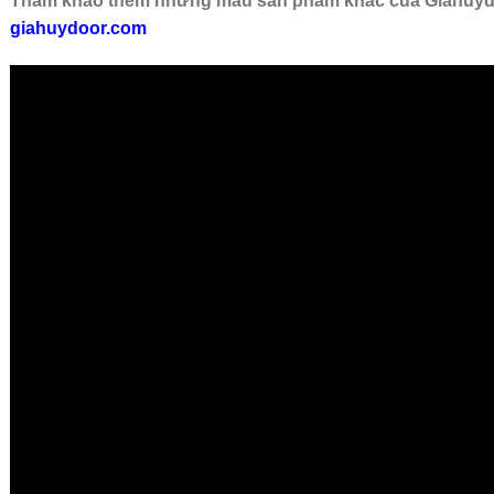
Tham khảo thêm những mẫu sản phẩm khác của Giahuydo
giahuydoor.com