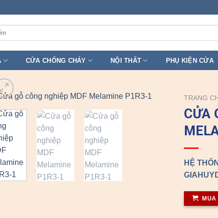
A
CỬA CHỐNG CHÁY
NỘI THẤT
PHỤ KIỆN CỬA
TRANG C
CỬA 
MELA
HỆ THỐN
GIAHUYD
MUA