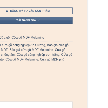
ĐĂNG KÝ TƯ VẤN SẢN PHẨM
TẢI BẢNG GIÁ
Cửa gỗ
,
Cửa gỗ MDF Melamine
á cửa gỗ công nghiệp An Cường
,
Báo giá cửa gỗ
p MDF
,
Báo giá cửa gỗ MDF Melamine
,
Cửa gỗ
p chống ẩm
,
Cửa gỗ công nghiệp sơn trắng
,
CỬa gỗ
ate
,
Cửa gỗ MDF Melamine
,
Cửa gỗ MDF phủ