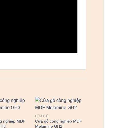
CỬA GỖ
g nghiệp MDF
Cửa gỗ công nghiệp MDF
GH3
Melamine GH2