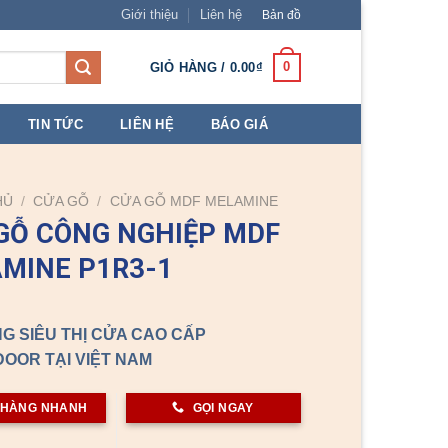
Giới thiệu
Liên hệ
Bản đồ
0
GIỎ HÀNG /
0.00
₫
TIN TỨC
LIÊN HỆ
BÁO GIÁ
HỦ
/
CỬA GỖ
/
CỬA GỖ MDF MELAMINE
GỖ CÔNG NGHIỆP MDF
MINE P1R3-1
G SIÊU THỊ CỬA CAO CẤP
OOR TẠI VIỆT NAM
 HÀNG NHANH
GỌI NGAY