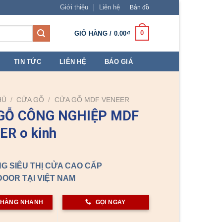
Giới thiệu
Liên hệ
Bản đồ
0
GIỎ HÀNG /
0.00
₫
TIN TỨC
LIÊN HỆ
BÁO GIÁ
HỦ
/
CỬA GỖ
/
CỬA GỖ MDF VENEER
GỖ CÔNG NGHIỆP MDF
ER o kinh
G SIÊU THỊ CỬA CAO CẤP
OOR TẠI VIỆT NAM
 HÀNG NHANH
GỌI NGAY