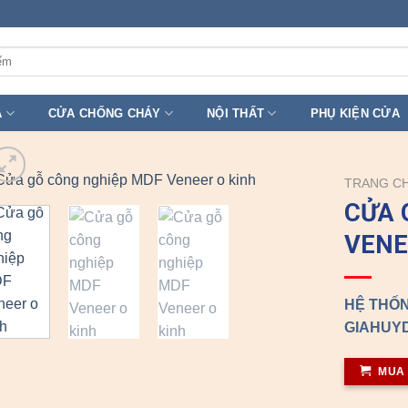
A
CỬA CHỐNG CHÁY
NỘI THẤT
PHỤ KIỆN CỬA
TRANG C
CỬA 
VENE
HỆ THỐN
GIAHUYD
MUA