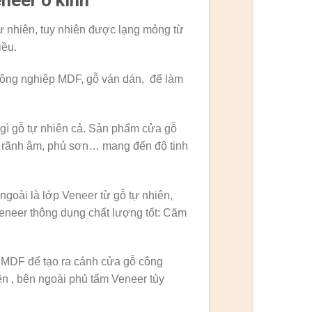
neer o kinh
ự nhiên, tuy nhiên được lạng mỏng từ
iều.
công nghiệp MDF, gỗ ván dán, để làm
 gì gỗ tự nhiên cả. Sản phẩm cửa gỗ
 rãnh âm, phủ sơn… mang đến độ tinh
goài là lớp Veneer từ gỗ tự nhiên,
eneer thông dụng chất lượng tốt: Căm
n MDF để tạo ra cánh cửa gỗ công
n , bên ngoài phủ tấm Veneer tùy