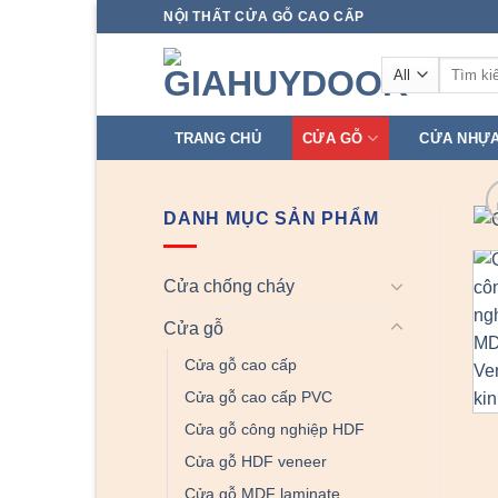
Skip
NỘI THẤT CỬA GỖ CAO CẤP
to
Tìm
content
kiếm:
TRANG CHỦ
CỬA GỖ
CỬA NHỰ
DANH MỤC SẢN PHẨM
Cửa chống cháy
Cửa gỗ
Cửa gỗ cao cấp
Cửa gỗ cao cấp PVC
Cửa gỗ công nghiệp HDF
Cửa gỗ HDF veneer
Cửa gỗ MDF laminate