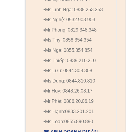
▪️Ms Linh Nga: 0838.253.253
▪️Ms Nghệ: 0932.903.903
▪️Mr Phong: 0829.348.348
▪️Ms Thy: 0858.354.354
▪️Ms Nga: 0855.854.854
▪️Ms Thiếp: 0839.210.210
▪️Ms Lưu: 0844.308.308
▪️Ms Dung: 0844.810.810
▪️Mr Huy: 0848.26.08.17
▪️Mr Phát: 0886.20.06.19
▪️Ms Hạnh:0833.201.201
▪️Ms Loan:0855.890.890
☎ KINH DOANH DỰ ÁN