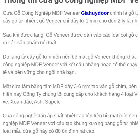
Thông tin cửa gỗ công nghiệp MDF Ve
Cửa Gỗ Công Nghiệp MDF Veneer
Giahuydoor
chính là gỗ t
cây gỗ tự nhiên, gỗ Veneer chỉ dày từ 1 mm cho đến 2 ly là nh
Sau khi được lạng, Gỗ Veneer được dán vào các loại cốt gỗ 
ra các sản phẩm nội thất.
Do lạng từ cây gỗ tự nhiên nên bề mặt gỗ Veneer không khác
công nghiệp MDF Veneer với kết cấu phẳng hoặc có thể chạy
tế và bền vững cho ngôi nhà bạn.
Mặt cửa làm bằng tấm MDF dày 3-6 mm tạo vân gỗ chìm, bên n
hiện nay Công Ty chúng tôi cung cấp cho khách hàng 4 loại V
xe, Xoan đào, Ash, Sapele
Qua công nghệ dán áp suất nhiệt cao lên trên bề mặt ruột nề
nghiệp MDF Veneer với cấu tạo khung xương bằng gỗ tự nhiê
loại mẫu cửa gỗ này có độ ổn định rất cao.