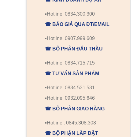
▪️Hotline: 0834.300.300
☎ BÁO GIÁ QUA ĐT/EMAIL
▪️Hotline: 0907.999.609
☎ BỘ PHẬN ĐẤU THẦU
▪️Hotline: 0834.715.715
☎ TƯ VẤN SẢN PHẨM
▪️Hotline: 0834.531.531
▪️Hotline: 0932.095.646
☎ BỘ PHẬN GIAO HÀNG
▪️Hotline : 0845.308.308
☎ BỘ PHẬN LẮP ĐẶT