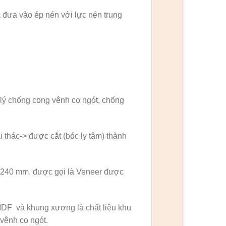
 đưa vào ép nén với lực nén trung
ý chống cong vênh co ngót, chống
i thác-> được cắt (bóc ly tâm) thành
g 240 mm, được gọi là Veneer được
DF và khung xương là chất liệu khu
vênh co ngót.