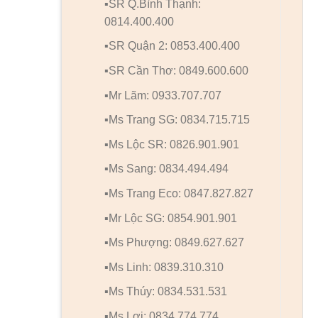
▪️SR Q.Bình Thạnh:
0814.400.400
▪️SR Quận 2: 0853.400.400
▪️SR Cần Thơ: 0849.600.600
▪️Mr Lãm: 0933.707.707
▪️Ms Trang SG: 0834.715.715
▪️Ms Lộc SR: 0826.901.901
▪️Ms Sang: 0834.494.494
▪️Ms Trang Eco: 0847.827.827
▪️Mr Lộc SG: 0854.901.901
▪️Ms Phượng: 0849.627.627
▪️Ms Linh: 0839.310.310
▪️Ms Thúy: 0834.531.531
▪️Ms Lợi: 0834.774.774