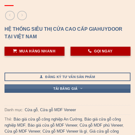
HỆ THỐNG SIÊU THỊ CỬA CAO CẤP GIAHUYDOOR
TẠI VIỆT NAM
MUA HÀNG NHANH
GỌI NGAY
ĐĂNG KÝ TƯ VẤN SẢN PHẨM
TẢI BẢNG GIÁ
Danh mục:
Cửa gỗ
,
Cửa gỗ MDF Veneer
Thẻ:
Báo giá cửa gỗ công nghiệp An Cường
,
Báo giá cửa gỗ công
nghiệp MDF
,
Báo giá cửa gỗ MDF Veneer
,
Cửa gỗ MDF phủ Veneer
,
Cửa gỗ MDF Veneer
,
Cửa gỗ MDF Veneer là gì
,
Giá cửa gỗ công