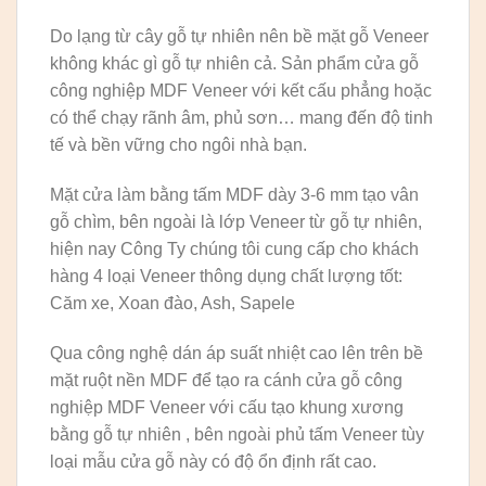
Do lạng từ cây gỗ tự nhiên nên bề mặt gỗ Veneer
không khác gì gỗ tự nhiên cả. Sản phẩm cửa gỗ
công nghiệp MDF Veneer với kết cấu phẳng hoặc
có thể chạy rãnh âm, phủ sơn… mang đến độ tinh
tế và bền vững cho ngôi nhà bạn.
Mặt cửa làm bằng tấm MDF dày 3-6 mm tạo vân
gỗ chìm, bên ngoài là lớp Veneer từ gỗ tự nhiên,
hiện nay Công Ty chúng tôi cung cấp cho khách
hàng 4 loại Veneer thông dụng chất lượng tốt:
Căm xe, Xoan đào, Ash, Sapele
Qua công nghệ dán áp suất nhiệt cao lên trên bề
mặt ruột nền MDF để tạo ra cánh cửa gỗ công
nghiệp MDF Veneer với cấu tạo khung xương
bằng gỗ tự nhiên , bên ngoài phủ tấm Veneer tùy
loại mẫu cửa gỗ này có độ ổn định rất cao.