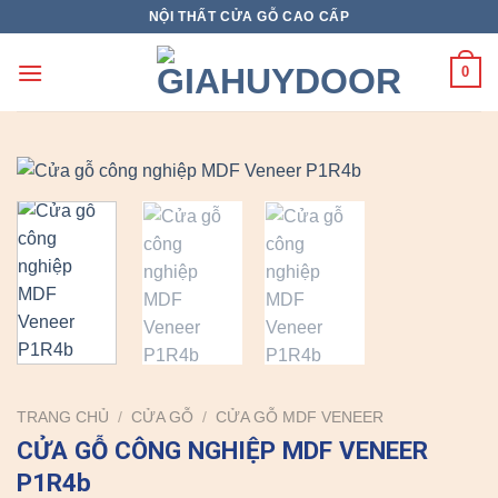
Skip
NỘI THẤT CỬA GỖ CAO CẤP
to
content
0
TRANG CHỦ
/
CỬA GỖ
/
CỬA GỖ MDF VENEER
CỬA GỖ CÔNG NGHIỆP MDF VENEER
P1R4b