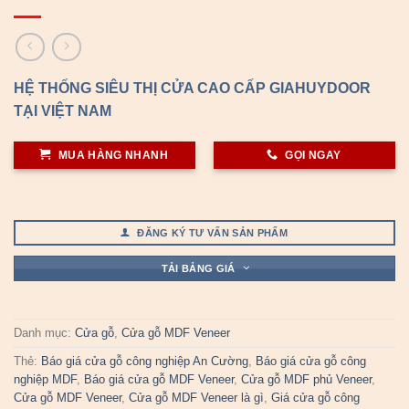
HỆ THỐNG SIÊU THỊ CỬA CAO CẤP GIAHUYDOOR
TẠI VIỆT NAM
MUA HÀNG NHANH
GỌI NGAY
ĐĂNG KÝ TƯ VẤN SẢN PHẨM
TẢI BẢNG GIÁ
Danh mục:
Cửa gỗ
,
Cửa gỗ MDF Veneer
Thẻ:
Báo giá cửa gỗ công nghiệp An Cường
,
Báo giá cửa gỗ công
nghiệp MDF
,
Báo giá cửa gỗ MDF Veneer
,
Cửa gỗ MDF phủ Veneer
,
Cửa gỗ MDF Veneer
,
Cửa gỗ MDF Veneer là gì
,
Giá cửa gỗ công