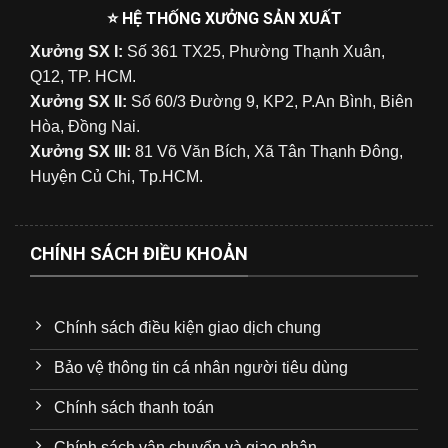
⭐ HỆ THỐNG XƯỞNG SẢN XUẤT
Xưởng SX I:
Số 361 TX25, Phường Thạnh Xuân,
Q12, TP. HCM.
Xưởng SX II:
Số 60/3 Đường 9, KP2, P.An Bình, Biên
Hòa, Đồng Nai.
Xưởng SX III:
81 Võ Văn Bích, Xã Tân Thạnh Đông,
Huyện Củ Chi, Tp.HCM.
CHÍNH SÁCH ĐIỀU KHOẢN
Chính sách điều kiện giao dịch chung
Bảo vệ thông tin cá nhân người tiêu dùng
Chính sách thanh toán
Chính sách vận chuyển và giao nhận