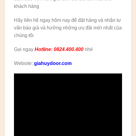
khách hàng
Hãy liên hệ ngay hôm nay để đặt hàng và nhận tư
vấn báo giá và hưởng những ưu đãi mới nhất của
chúng tôi
Gọi ngay
Hotline: 0824.400.400
nhé
Website:
giahuydoor.com