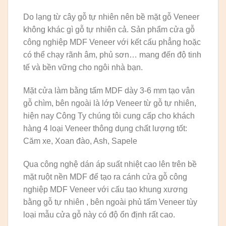
Do lạng từ cây gỗ tự nhiên nên bề mặt gỗ Veneer
không khác gì gỗ tự nhiên cả. Sản phẩm cửa gỗ
công nghiệp MDF Veneer với kết cấu phẳng hoặc
có thể chạy rãnh âm, phủ sơn… mang đến độ tinh
tế và bền vững cho ngôi nhà bạn.
Mặt cửa làm bằng tấm MDF dày 3-6 mm tạo vân
gỗ chìm, bên ngoài là lớp Veneer từ gỗ tự nhiên,
hiện nay Công Ty chúng tôi cung cấp cho khách
hàng 4 loại Veneer thông dụng chất lượng tốt:
Căm xe, Xoan đào, Ash, Sapele
Qua công nghệ dán áp suất nhiệt cao lên trên bề
mặt ruột nền MDF để tạo ra cánh cửa gỗ công
nghiệp MDF Veneer với cấu tạo khung xương
bằng gỗ tự nhiên , bên ngoài phủ tấm Veneer tùy
loại mẫu cửa gỗ này có độ ổn định rất cao.