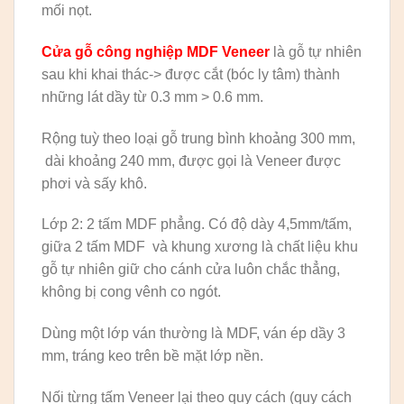
mối nọt.
Cửa gỗ công nghiệp MDF Veneer
là gỗ tự nhiên
sau khi khai thác-> được cắt (bóc ly tâm) thành
những lát dầy từ 0.3 mm > 0.6 mm.
Rộng tuỳ theo loại gỗ trung bình khoảng 300 mm,
dài khoảng 240 mm, được gọi là Veneer được
phơi và sấy khô.
Lớp 2: 2 tấm MDF phẳng. Có độ dày 4,5mm/tấm,
giữa 2 tấm MDF và khung xương là chất liệu khu
gỗ tự nhiên giữ cho cánh cửa luôn chắc thẳng,
không bị cong vênh co ngót.
Dùng một lớp ván thường là MDF, ván ép dầy 3
mm, tráng keo trên bề mặt lớp nền.
Nối từng tấm Veneer lại theo quy cách (quy cách