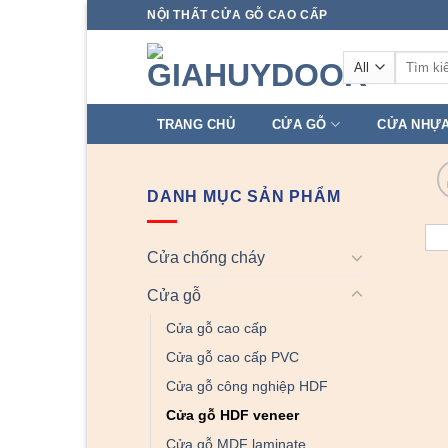
Skip
NỘI THẤT CỬA GỖ CAO CẤP
to
Tìm
content
kiếm:
TRANG CHỦ
CỬA GỖ
CỬA NHỰ
DANH MỤC SẢN PHẨM
Cửa chống cháy
Cửa gỗ
Cửa gỗ cao cấp
Cửa gỗ cao cấp PVC
Cửa gỗ công nghiệp HDF
Cửa gỗ HDF veneer
Cửa gỗ MDF laminate