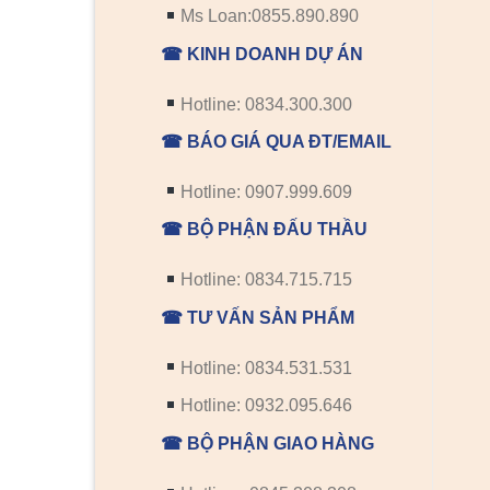
Ms Loan:0855.890.890
☎ KINH DOANH DỰ ÁN
CỬA GỖ HDF VENEER
CỬA GỖ HDF VENEER
Cửa gỗ HDF veneer 2A-
Cửa gỗ HDF veneer 2A
Hotline: 0834.300.300
Oak
☎ BÁO GIÁ QUA ĐT/EMAIL
Hotline: 0907.999.609
☎ BỘ PHẬN ĐẤU THẦU
Hotline: 0834.715.715
☎ TƯ VẤN SẢN PHẨM
Hotline: 0834.531.531
Hotline: 0932.095.646
☎ BỘ PHẬN GIAO HÀNG