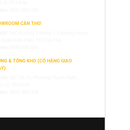
n 9, TP.HCM
line:
0853.400.400
OWROOM CẦN THƠ:
 chỉ:
94C Đường 3 tháng 2, Phường Hưng
, Quận Ninh Kiều, TP.Cần Thơ
line:
0849.600.600
NG & TỔNG KHO (CÓ HÀNG GIAO
Y):
 chỉ:
361 TX 25, Phường Thạnh Xuân,
n 12, TP.HCM
line:
0845.308.308