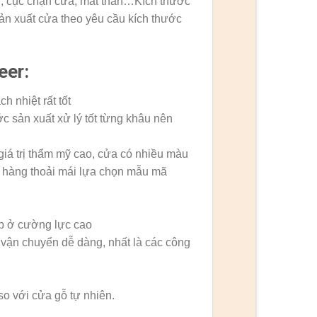
ơi, cục chặn cửa, mắt thần…Kích thước
n xuất cửa theo yêu cầu kích thước
eer:
 nhiệt rất tốt
c sản xuất xử lý tốt từng khâu nên
iá trị thẩm mỹ cao, cửa có nhiều màu
h hàng thoải mái lựa chọn mẫu mã
p ở cường lực cao
, vận chuyển dễ dàng, nhất là các công
o với cửa gỗ tự nhiên.