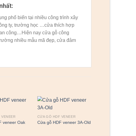
nhất:
g phổ biến tại nhiều công trình xây
ông ty, trường học …cửa thích hợp
a ban công…Hiện nay cửa gỗ công
trường nhiều mẫu mã đẹp, cửa đảm
 VENEER
CỬA GỖ HDF VENEER
F veneer Oak
Cửa gỗ HDF veneer 3A-Old