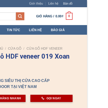
Giới thiệu
Liên hệ
Bản đồ
0
GIỎ HÀNG /
0.00
₫
TIN TỨC
LIÊN HỆ
BÁO GIÁ
HỦ
/
CỬA GỖ
/
CỬA GỖ HDF VENEER
ỗ HDF veneer 019 Xoan
G SIÊU THỊ CỬA CAO CẤP
OOR TẠI VIỆT NAM
 HÀNG NHANH
GỌI NGAY