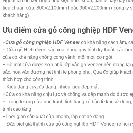
Ngoài ra còn kèm theo phụ kiện như: khóa, bản lề, tay đẩy h
tiêu chuẩn cửa: 800×2.100mm hoặc 900×2.200mm ( công ty sả
khách hàng)
Ưu điểm cửa gỗ công nghiệp HDF
Ven
+
Cửa gỗ công nghiệp HDF Veneer
có khả năng cách âm, cách
+ Cửa gỗ HDF được sản xuất đúng quy trình kỹ thuật, các bướ
cửa có khả năng chống cong vênh, mối mọt, co ngót
+ Bề mặt cửa được sơn phủ lớp vân gỗ Veneer nên mang lại g
sắc, hoa văn đường nét tinh tế phong phú. Qua đó giúp khác
thích hợp cho công trình
+ Kiểu dáng cửa đa dạng, nhiều kiểu đẹp mắt
+Cửa có khả năng chịu lực và chống va đập mạnh do được é
+ Trọng lượng cửa nhẹ tránh tình trạng xệ bản lề khi sử dụng
trình cao tầng
+Thời gian sản xuất cửa nhanh, lắp đặt dễ dàng
+ Đặc biệt giá thành cửa gỗ công nghiệp HDF Veneer rẻ hơn s