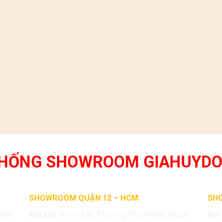
THỐNG SHOWROOM GIAHUYD
SHOWROOM QUẬN 12 – HCM
SH
Bình
Địa chỉ:
Vườn Lài, Phường Phú Đông, Quận
Địa