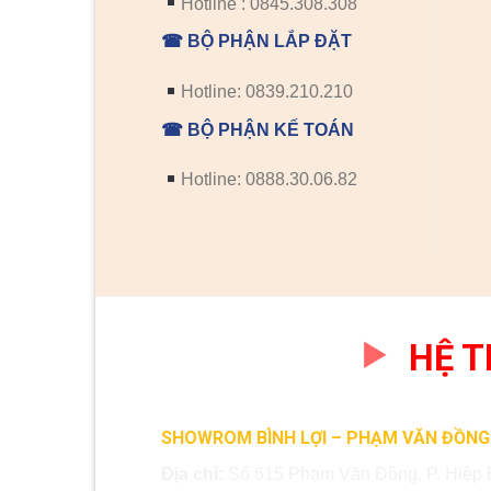
Hotline : 0845.308.308
☎ BỘ PHẬN LẮP ĐẶT
Hotline: 0839.210.210
☎ BỘ PHẬN KẾ TOÁN
Hotline: 0888.30.06.82
HỆ 
SHOWROM BÌNH LỢI – PHẠM VĂN ĐỒNG
Địa chỉ:
Số 615 Phạm Văn Đồng, P. Hiệp 