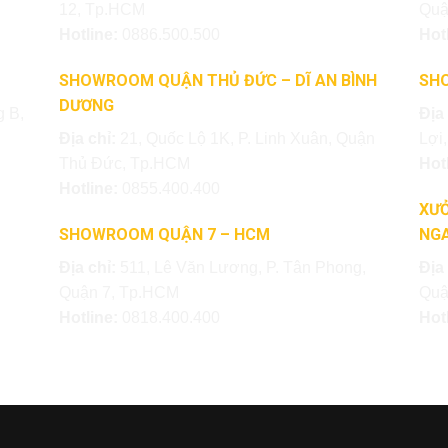
12, Tp.HCM
Quậ
Hotline:
0886.500.500
Hot
SHOWROOM QUẬN THỦ ĐỨC – DĨ AN BÌNH
SH
DƯƠNG
 B,
Địa
Địa chỉ:
21, Quốc Lộ 1K, P. Linh Xuân, Quận
Lợi
Thủ Đức, Tp.HCM
Hot
Hotline:
0855.400.400
XƯỞ
SHOWROOM QUẬN 7 – HCM
NGA
Địa chỉ:
511, Lê Văn Lương, P. Tân Phong,
Địa
Quận 7, Tp.HCM
Quậ
Hotline:
0818.400.400
Hot