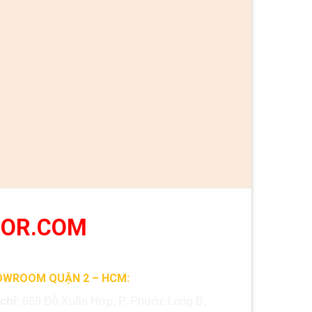
OOR.COM
OWROOM QUẬN 2 – HCM:
 chỉ:
669 Đỗ Xuân Hợp, P. Phước Long B,