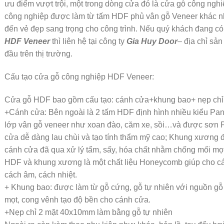
ưu điểm vượt trội, một trong dòng cửa đó là cửa gỗ công ngh
công nghiệp được làm từ tấm HDF phủ vân gỗ Veneer khác nh
đến vẻ đẹp sang trọng cho công trình. Nếu quý khách đang c
HDF Veneer
thì liên hệ tại công ty
Gia Huy Door
– địa chỉ sản
đầu trên thị trường.
Cấu tạo cửa gỗ công nghiệp HDF Veneer:
Cửa gỗ HDF bao gồm cấu tạo: cánh cửa+khung bao+ nẹp chỉ
+Cánh cửa: Bên ngoài là 2 tấm HDF định hình nhiều kiểu Pa
lớp vân gỗ veneer như xoan đào, căm xe, sồi…và được sơn 
cửa dễ dàng lau chùi và tạo tính thẩm mỹ cao; Khung xương 
cánh cửa đã qua xử lý tẩm, sấy, hóa chất nhằm chống mối mọ
HDF và khung xương là một chất liệu Honeycomb giúp cho c
cách âm, cách nhiệt.
+ Khung bao: được làm từ gỗ cứng, gỗ tự nhiên với nguồn g
mọt, cong vênh tạo độ bền cho cánh cửa.
+Nẹp chỉ 2 mặt 40x10mm làm bằng gỗ tự nhiên