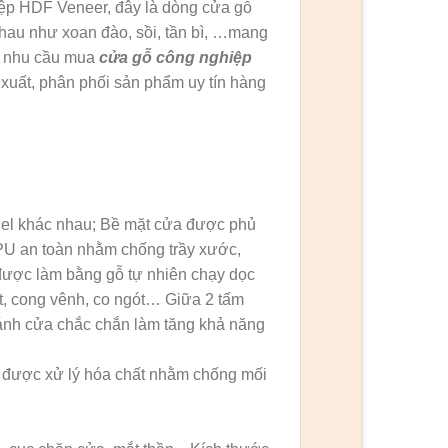
iệp HDF Veneer, đây là dòng cửa gỗ
au như xoan đào, sồi, tần bì, …mang
ó nhu cầu mua
cửa gỗ công nghiệp
 xuất, phân phối sản phẩm uy tín hàng
nel khác nhau; Bề mặt cửa được phủ
PU an toàn nhằm chống trầy xước,
được làm bằng gỗ tự nhiên chạy dọc
t, cong vênh, co ngót… Giữa 2 tấm
ánh cửa chắc chắn làm tăng khả năng
ỗ được xử lý hóa chất nhằm chống mối