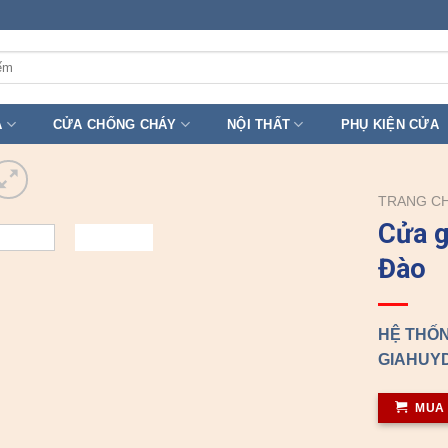
A
CỬA CHỐNG CHÁY
NỘI THẤT
PHỤ KIỆN CỬA
TRANG C
Cửa g
Đào
HỆ THỐN
GIAHUYD
MUA