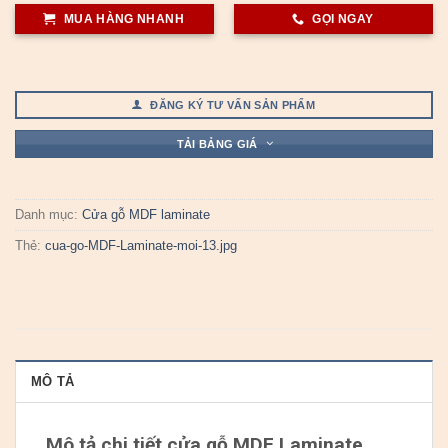
MUA HÀNG NHANH
GỌI NGAY
ĐĂNG KÝ TƯ VẤN SẢN PHẨM
TẢI BẢNG GIÁ
Danh mục:
Cửa gỗ MDF laminate
Thẻ:
cua-go-MDF-Laminate-moi-13.jpg
MÔ TẢ
Mô tả chi tiết cửa gỗ
MDF Laminate