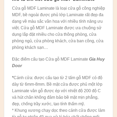
Cửa gỗ MDF Laminate là loại cửa gỗ công nghiệp
MDF, bề ngoài được phủ lớp Laminate rất đẹp đa
dạng về màu sắc vân hoa với nhiều tính năng ưu
việt. Cửa gỗ MDF Laminate được ưa chuộng sử
dụng lắp đặt nhiều cho cửa thông phòng, cửa
phòng ngủ, cửa phòng khách, cửa ban công, cửa
phòng khách sạn…
Đặc điểm cấu tạo Cửa gỗ MDF Laminate
Gia Huy
Door
*
Cánh cửa: được cấu tạo từ 2 tấm gỗ MDF có độ
dày từ 6mm-8mm. Bề mặt cửa được phủ một lớp
Laminate vân gỗ được ép với nhiệt độ 200 độ C
và hút chân không đảm bảo bề mặt mịn phẳng,
đẹp, chống trầy xước, tạo tính thẩm mỹ.
* Khung xương chạy dọc theo cánh cửa được làm
từ gỗ tự nhiên đã qua xử lý hóa chất chống mối