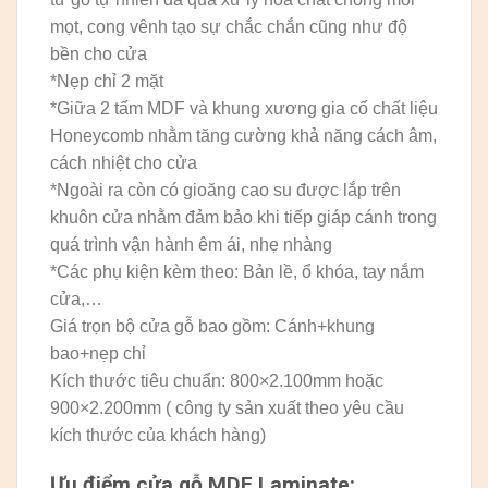
mọt, cong vênh tạo sự chắc chắn cũng như độ
bền cho cửa
*Nẹp chỉ 2 mặt
*Giữa 2 tấm MDF và khung xương gia cố chất liệu
Honeycomb nhằm tăng cường khả năng cách âm,
cách nhiệt cho cửa
*Ngoài ra còn có gioăng cao su được lắp trên
khuôn cửa nhằm đảm bảo khi tiếp giáp cánh trong
quá trình vận hành êm ái, nhẹ nhàng
*Các phụ kiện kèm theo: Bản lề, ổ khóa, tay nắm
cửa,…
Giá trọn bộ cửa gỗ bao gồm: Cánh+khung
bao+nẹp chỉ
Kích thước tiêu chuẩn: 800×2.100mm hoặc
900×2.200mm ( công ty sản xuất theo yêu cầu
kích thước của khách hàng)
Ưu điểm cửa gỗ
MDF Laminate: