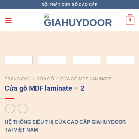
Skip
NỘI THẤT CỬA GỖ CAO CẤP
to
content
0
TRANG CHỦ
/
CỬA GỖ
/
CỬA GỖ MDF LAMINATE
Cửa gỗ MDF laminate – 2
HỆ THỐNG SIÊU THỊ CỬA CAO CẤP GIAHUYDOOR
TẠI VIỆT NAM