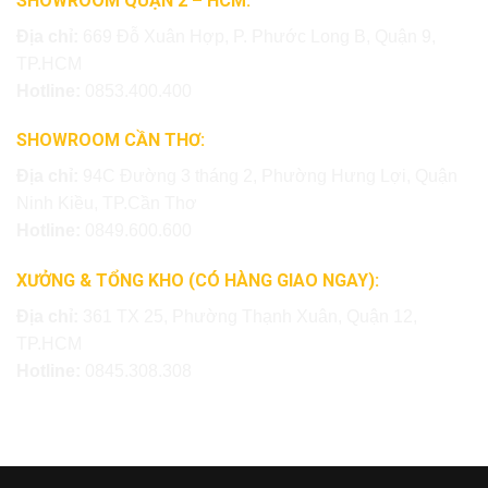
SHOWROOM QUẬN 2 – HCM:
Địa chỉ:
669 Đỗ Xuân Hợp, P. Phước Long B, Quận 9,
TP.HCM
Hotline:
0853.400.400
SHOWROOM CẦN THƠ:
Địa chỉ:
94C Đường 3 tháng 2, Phường Hưng Lợi, Quận
Ninh Kiều, TP.Cần Thơ
Hotline:
0849.600.600
XƯỞNG & TỔNG KHO (CÓ HÀNG GIAO NGAY):
Địa chỉ:
361 TX 25, Phường Thạnh Xuân, Quận 12,
TP.HCM
Hotline:
0845.308.308