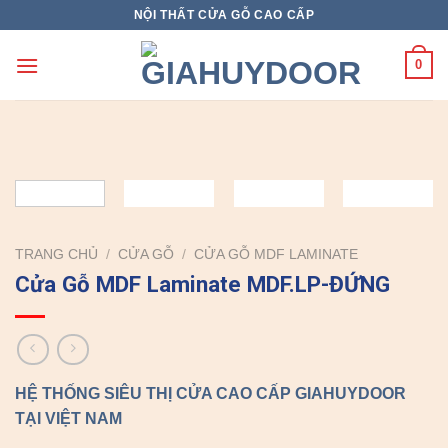
Skip
NỘI THẤT CỬA GỖ CAO CẤP
to
content
0
TRANG CHỦ
/
CỬA GỖ
/
CỬA GỖ MDF LAMINATE
Cửa Gỗ MDF Laminate MDF.LP-ĐỨNG
HỆ THỐNG SIÊU THỊ CỬA CAO CẤP GIAHUYDOOR
TẠI VIỆT NAM