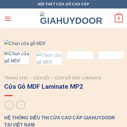
Skip
NỘI THẤT CỬA GỖ CAO CẤP
to
content
0
TRANG CHỦ
/
CỬA GỖ
/
CỬA GỖ MDF LAMINATE
Cửa Gỗ MDF Laminate MP2
HỆ THỐNG SIÊU THỊ CỬA CAO CẤP GIAHUYDOOR
TẠI VIỆT NAM