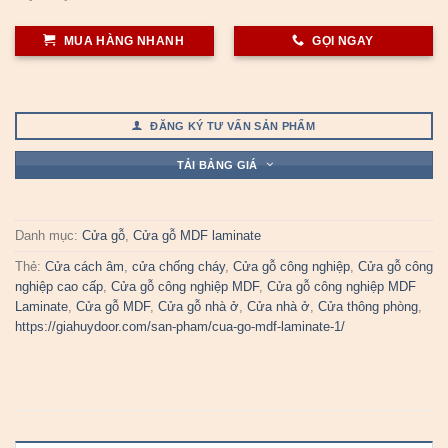
MUA HÀNG NHANH
GỌI NGAY
ĐĂNG KÝ TƯ VẤN SẢN PHẨM
TẢI BẢNG GIÁ
Danh mục:
Cửa gỗ
,
Cửa gỗ MDF laminate
Thẻ:
Cửa cách âm
,
cửa chống cháy
,
Cửa gỗ công nghiệp
,
Cửa gỗ công
nghiệp cao cấp
,
Cửa gỗ công nghiệp MDF
,
Cửa gỗ công nghiệp MDF
Laminate
,
Cửa gỗ MDF
,
Cửa gỗ nhà ở
,
Cửa nhà ở
,
Cửa thông phòng
,
https://giahuydoor.com/san-pham/cua-go-mdf-laminate-1/