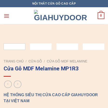
Skip
NỘI THẤT CỬA GỖ CAO CẤP
to
content
0
TRANG CHỦ
/
CỬA GỖ
/
CỬA GỖ MDF MELAMINE
Cửa Gỗ MDF Melamine MP1R3
HỆ THỐNG SIÊU THỊ CỬA CAO CẤP GIAHUYDOOR
TẠI VIỆT NAM