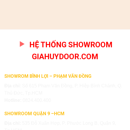
HỆ THỐNG SHOWROOM
GIAHUYDOOR.COM
SHOWROM BÌNH LỢI – PHẠM VĂN ĐỒNG
Địa chỉ:
Số 615 Phạm Văn Đồng, P. Hiệp Bình Chánh, Q.
Thủ Đức, Tp.HCM
Hotline:
0824.400.400
SHOWROOM QUẬN 9 –HCM
Địa chỉ:
535 Đỗ Xuân Hợp, P. Phước Long B, Quận 9,