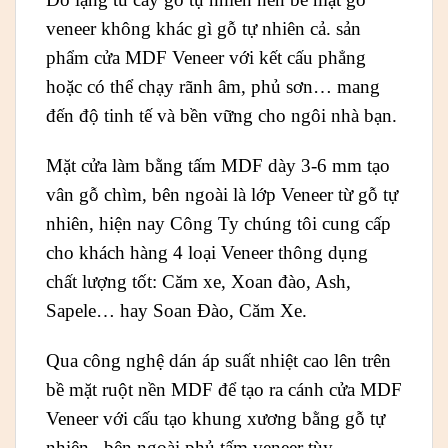
veneer không khác gì gỗ tự nhiên cả. sản
phẩm cửa MDF Veneer với kết cấu phẳng
hoặc có thể chạy rãnh âm, phủ sơn… mang
đến độ tinh tế và bền vững cho ngôi nhà bạn.
Mặt cửa làm bằng tấm MDF dày 3-6 mm tạo
vân gỗ chìm, bên ngoài là lớp Veneer từ gỗ tự
nhiên, hiện nay Công Ty chúng tôi cung cấp
cho khách hàng 4 loại Veneer thông dụng
chất lượng tốt: Căm xe, Xoan đào, Ash,
Sapele… hay Soan Đào, Căm Xe.
Qua công nghệ dán áp suất nhiệt cao lên trên
bề mặt ruột nền MDF để tạo ra cánh cửa MDF
Veneer với cấu tạo khung xương bằng gỗ tự
nhiên , bên ngoài phủ tấm veneer tùy