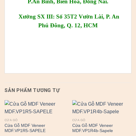
P.An Bình, Biên Hòa, Đồng Nai.
Xưởng SX III: Số 35T2 Vườn Lài, P. An
Phú Đông, Q. 12, HCM
SẢN PHẨM TƯƠNG TỰ
CỬA GỖ
CỬA GỖ
Cửa Gỗ MDF Veneer
Cửa Gỗ MDF Veneer
MDF.VP1R5-SAPELE
MDF.VP1R4b-Sapele