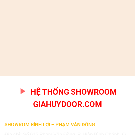
HỆ THỐNG SHOWROOM
GIAHUYDOOR.COM
SHOWROM BÌNH LỢI – PHẠM VĂN ĐỒNG
Địa chỉ:
Số 615 Phạm Văn Đồng, P. Hiệp Bình Chánh, Q.