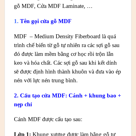
gỗ MDF, Cửa MDF Laminate, …
1.
Tên gọi cửa gỗ MDF
MDF – Medium Density Fiberboard là quá
trình chế biến từ gỗ tự nhiên ra các sợi gỗ sau
đó được làm mềm bằng cơ học rồi trộn lẫn
keo và hóa chất. Các sợi gỗ sau khi kết dính
sẽ được định hình thành khuôn và đưa vào ép
nén với lực nén trung bình.
2.
Cấu tạo cửa MDF: Cánh + khung bao +
nẹp chỉ
Cánh MDF được cấu tạo sau:
Lớp 1:
Khung xương được làm bằng gỗ tự