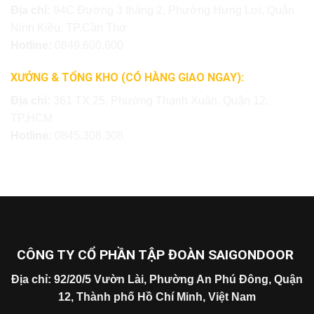
Địa chỉ:
94C Đường 3 tháng 2, Phường Hưng Lợi, Quận
Ninh Kiều, TP.Cần Thơ
Hotline:
0849.600.600
XƯỞNG & TỔNG KHO (CÓ HÀNG GIAO NGAY):
Địa chỉ:
361 TX 25, Phường Thạnh Xuân, Quận 12,
TP.HCM
Hotline:
0845.308.308
CÔNG TY CỔ PHẦN TẬP ĐOÀN SAIGONDOOR
Địa chỉ: 92/20/5 Vườn Lài, Phường An Phú Đông, Quận
12, Thành phố Hồ Chí Minh, Việt Nam