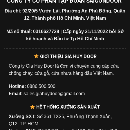
CÔNG TY CỔ PHẦN TẬP ĐOÀN SAIGONDOOR
Địa chỉ: 92/20/5 Vườn Lài, Phường An Phú Đông, Quận
12, Thành phố Hồ Chí Minh, Việt Nam
Mã số thuế: 0316627728 | Cấp ngày 21/11/2022 bởi Sở
kế hoạch và Đầu tư Tp Hồ Chí Minh
GIỚI THIỆU GIA HUY DOOR
Công ty Gia Huy Door là đơn vị chuyên cung cấp cửa
chống cháy, cửa gỗ, cửa nhựa hàng đầu Việt Nam.
Hotline:
0886.500.500
Email:
sales.giahuydoor@gmail.com
HỆ THỐNG XƯỞNG SẢN XUẤT
Xưởng SX I:
Số 361 TX25, Phường Thạnh Xuân,
Q12, TP. HCM.