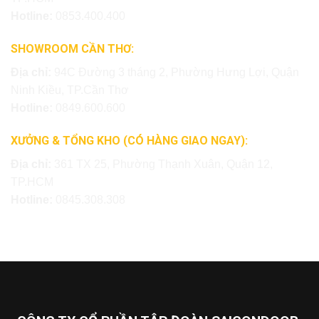
Hotline:
0853.400.400
SHOWROOM CẦN THƠ:
Địa chỉ:
94C Đường 3 tháng 2, Phường Hưng Lợi, Quận
Ninh Kiều, TP.Cần Thơ
Hotline:
0849.600.600
XƯỞNG & TỔNG KHO (CÓ HÀNG GIAO NGAY):
Địa chỉ:
361 TX 25, Phường Thạnh Xuân, Quận 12,
TP.HCM
Hotline:
0845.308.308