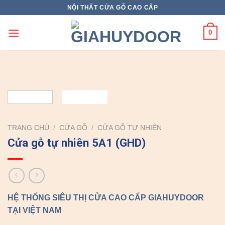
Skip
NỘI THẤT CỬA GỖ CAO CẤP
to
content
0
TRANG CHỦ
/
CỬA GỖ
/
CỬA GỖ TỰ NHIÊN
Cửa gỗ tự nhiên 5A1 (GHD)
HỆ THỐNG SIÊU THỊ CỬA CAO CẤP GIAHUYDOOR
TẠI VIỆT NAM