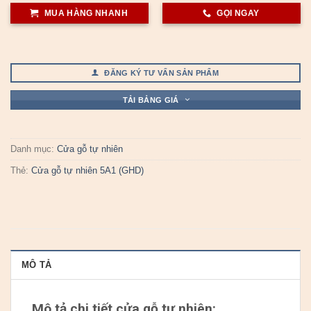
MUA HÀNG NHANH
GỌI NGAY
ĐĂNG KÝ TƯ VẤN SẢN PHẨM
TẢI BẢNG GIÁ
Danh mục:
Cửa gỗ tự nhiên
Thẻ:
Cửa gỗ tự nhiên 5A1 (GHD)
MÔ TẢ
Mô tả chi tiết cửa gỗ tự nhiên: