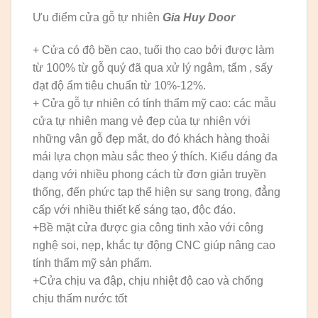
Ưu điểm cửa gỗ tự nhiên
Gia Huy Door
+ Cửa có độ bền cao, tuổi thọ cao bởi được làm
từ 100% từ gỗ quý đã qua xử lý ngâm, tẩm , sấy
đạt độ ẩm tiêu chuẩn từ 10%-12%.
+ Cửa gỗ tự nhiên có tính thẩm mỹ cao: các mẫu
cửa tự nhiên mang vẻ đẹp của tự nhiên với
những vân gỗ đẹp mắt, do đó khách hàng thoải
mái lựa chọn màu sắc theo ý thích. Kiểu dáng đa
dạng với nhiều phong cách từ đơn giản truyền
thống, đến phức tạp thể hiện sự sang trọng, đẳng
cấp với nhiều thiết kế sáng tạo, độc đáo.
+Bề mặt cửa được gia công tinh xảo với công
nghệ soi, nẹp, khắc tự động CNC giúp nâng cao
tính thẩm mỹ sản phẩm.
+Cửa chịu va đập, chịu nhiệt độ cao và chống
chịu thấm nước tốt