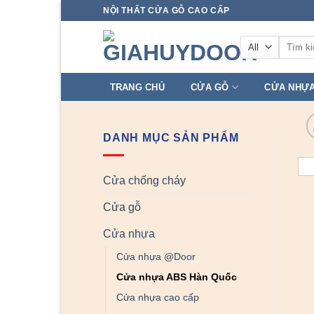
Skip
NỘI THẤT CỬA GỖ CAO CẤP
to
Tìm
content
kiếm:
TRANG CHỦ
CỬA GỖ
CỬA NHỰ
DANH MỤC SẢN PHẨM
Cửa chống cháy
Cửa gỗ
Cửa nhựa
Cửa nhựa @Door
Cửa nhựa ABS Hàn Quốc
Cửa nhựa cao cấp