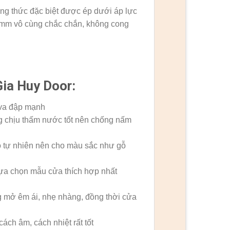
ông thức đặc biệt được ép dưới áp lực
39mm vô cùng chắc chắn, không cong
ia Huy Door:
 va đập mạnh
g chịu thấm nước tốt nên chống nấm
ỗ tự nhiên nên cho màu sắc như gỗ
 lựa chọn mẫu cửa thích hợp nhất
mở êm ái, nhẹ nhàng, đồng thời cửa
h âm, cách nhiệt rất tốt