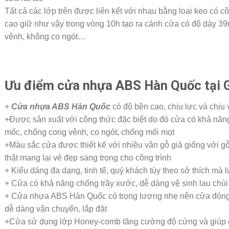
Tất cả các lớp trên được liên kết với nhau bằng loại keo có c
cao giữ như vậy trong vòng 10h tạo ra cánh cửa có độ dày 
vênh, không co ngót…
Ưu điểm cửa nhựa ABS Hàn Quốc tại G
+
Cửa nhựa ABS Hàn Quốc
có độ bền cao, chịu lực và chịu
+Được sản xuất với công thức đặc biệt do đó cửa có khả năn
mốc, chống cong vênh, co ngót, chống mối mọt
+Màu sắc cửa được thiết kế với nhiều vân gỗ giả giống với g
thật mang lại vẻ đẹp sang trọng cho công trình
+ Kiểu dáng đa dạng, tinh tế, quý khách tùy theo sở thích mà
+ Cửa có khả năng chống trầy xước, dễ dàng vệ sinh lau chùi
+ Cửa nhựa ABS Hàn Quốc có trọng lượng nhẹ nên cửa đóng 
dễ dàng vận chuyển, lắp đặt
+Cửa sử dụng lớp Honey-comb tăng cường độ cứng và giúp các