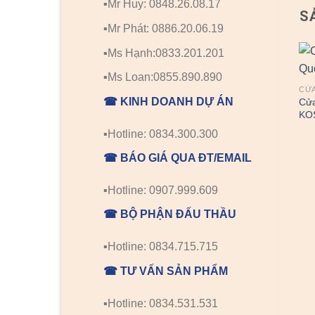
▪️Mr Huy: 0848.26.08.17
S
▪️Mr Phát: 0886.20.06.19
▪️Ms Hạnh:0833.201.201
▪️Ms Loan:0855.890.890
CỬA
☎ KINH DOANH DỰ ÁN
Cử
KO
▪️Hotline: 0834.300.300
☎ BÁO GIÁ QUA ĐT/EMAIL
▪️Hotline: 0907.999.609
☎ BỘ PHẬN ĐẤU THẦU
▪️Hotline: 0834.715.715
☎ TƯ VẤN SẢN PHẨM
▪️Hotline: 0834.531.531