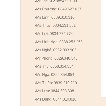
▪️Mr Lộc SG: 0854.901.901
▪️Ms Phượng: 0849.627.627
▪️Ms Linh: 0839.310.310
▪️Ms Thúy: 0834.531.531
▪️Ms Lợi: 0834.774.774
▪️Ms Linh Nga: 0838.253.253
▪️Ms Nghệ: 0932.903.903
▪️Mr Phong: 0829.348.348
▪️Ms Thy: 0858.354.354
▪️Ms Nga: 0855.854.854
▪️Ms Thiếp: 0839.210.210
▪️Ms Lưu: 0844.308.308
▪️Ms Dung: 0844.810.810