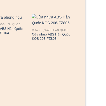
ABS HÀN QUỐC
 ABS Hàn Quốc
CỬA NHỰA ABS HÀN QUỐC
MT104
Cửa nhựa ABS Hàn Quốc
KOS 206-FZ805
CỬA NHỰA ABS HÀ
Cửa nhựa ABS H
KSD 113-W0901