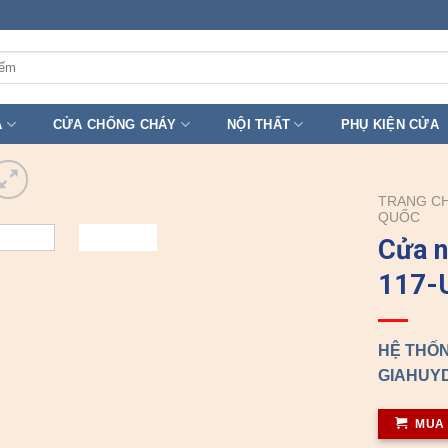
A
CỬA CHỐNG CHÁY
NỘI THẤT
PHỤ KIỆN CỬA
TRANG C
QUỐC
Cửa 
117-
HỆ THỐN
GIAHUYD
MUA