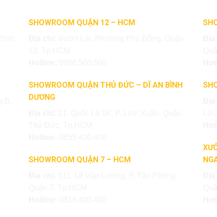
SHOWROOM QUẬN 12 – HCM
SH
Bình
Địa chỉ:
Vườn Lài, Phường Phú Đông, Quận
Địa
12, Tp.HCM
Quậ
Hotline:
0886.500.500
Hot
SHOWROOM QUẬN THỦ ĐỨC – DĨ AN BÌNH
SH
DƯƠNG
 B,
Địa
Địa chỉ:
21, Quốc Lộ 1K, P. Linh Xuân, Quận
Lợi
Thủ Đức, Tp.HCM
Hot
Hotline:
0855.400.400
XƯỞ
SHOWROOM QUẬN 7 – HCM
NGA
Địa chỉ:
511, Lê Văn Lương, P. Tân Phong,
Địa
Quận 7, Tp.HCM
Quậ
Hotline:
0818.400.400
Hot