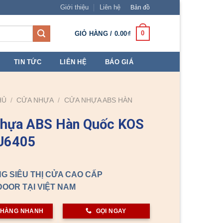
Giới thiệu
Liên hệ
Bản đồ
0
GIỎ HÀNG /
0.00
₫
TIN TỨC
LIÊN HỆ
BÁO GIÁ
HỦ
/
CỬA NHỰA
/
CỬA NHỰA ABS HÀN
nhựa ABS Hàn Quốc KOS
U6405
G SIÊU THỊ CỬA CAO CẤP
OOR TẠI VIỆT NAM
 HÀNG NHANH
GỌI NGAY