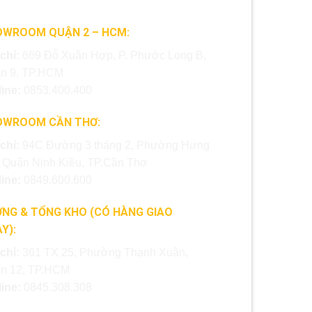
OWROOM QUẬN 2 – HCM:
 chỉ:
669 Đỗ Xuân Hợp, P. Phước Long B,
n 9, TP.HCM
line:
0853.400.400
OWROOM CẦN THƠ:
 chỉ:
94C Đường 3 tháng 2, Phường Hưng
, Quận Ninh Kiều, TP.Cần Thơ
line:
0849.600.600
NG & TỔNG KHO (CÓ HÀNG GIAO
Y):
 chỉ:
361 TX 25, Phường Thạnh Xuân,
n 12, TP.HCM
line:
0845.308.308