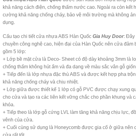
khả năng cách điện, chống thấm nước cao. Ngoài ra còn kết h
cường khả năng chống cháy, bảo vệ môi trường mà không ả
dụng.
Cấu tạo chi tiết cửa nhựa ABS Hàn Quốc
Gia Huy Door
: Đây
chuyền công nghệ cao, hiện đại của Hàn Quốc nên cửa đảm b
gồm 5 lớp:
+ Lớp bề mặt cửa là Deco- Sheet có độ dày khoảng 3mm là lo
chống thấm không hút ẩm và đa dạng về màu sắc vân gỗ giốn
+ Tiếp đến là lớp nhựa đặc thù ABS và được kết hợp pha trộn
khả năng chống cháy và chịu nhiệt.
+ Lớp giữa được thiết kế 1 lớp có gỗ PVC được chạy xung q
cho cửa và tạo ra các liên kết vững chắc cho phần khung và 
khóa.
+ Tiếp theo là lớp gỗ cứng LVL làm tăng khả năng chịu lực, đ
vênh của cửa.
+ Cuối cùng sử dụng là Honeycomb được gia cố ở giữa nên c
cửa rất tốt.