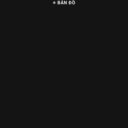
⭐ BẢN ĐỒ