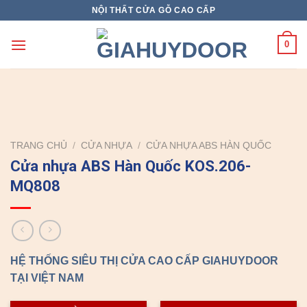
Skip
NỘI THẤT CỬA GỖ CAO CẤP
to
content
0
TRANG CHỦ
/
CỬA NHỰA
/
CỬA NHỰA ABS HÀN QUỐC
Cửa nhựa ABS Hàn Quốc KOS.206-
MQ808
HỆ THỐNG SIÊU THỊ CỬA CAO CẤP GIAHUYDOOR
TẠI VIỆT NAM