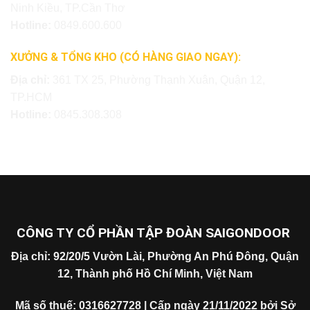
Ninh Kiều, TP.Cần Thơ
Hotline:
0849.600.600
XƯỞNG & TỔNG KHO (CÓ HÀNG GIAO NGAY):
Địa chỉ:
361 TX 25, Phường Thạnh Xuân, Quận 12,
TP.HCM
Hotline:
0845.308.308
CÔNG TY CỔ PHẦN TẬP ĐOÀN SAIGONDOOR
Địa chỉ: 92/20/5 Vườn Lài, Phường An Phú Đông, Quận
12, Thành phố Hồ Chí Minh, Việt Nam
Mã số thuế: 0316627728 | Cấp ngày 21/11/2022 bởi Sở