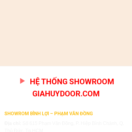
HỆ THỐNG SHOWROOM
GIAHUYDOOR.COM
SHOWROM BÌNH LỢI – PHẠM VĂN ĐỒNG
Địa chỉ:
Số 615 Phạm Văn Đồng, P. Hiệp Bình Chánh, Q.
Thủ Đức, Tp.HCM