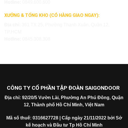
Hotline:
0849.600.600
XƯỞNG & TỔNG KHO (CÓ HÀNG GIAO NGAY):
Địa chỉ:
361 TX 25, Phường Thạnh Xuân, Quận 12,
TP.HCM
Hotline:
0845.308.308
CÔNG TY CỔ PHẦN TẬP ĐOÀN SAIGONDOOR
Địa chỉ: 92/20/5 Vườn Lài, Phường An Phú Đông, Quận
12, Thành phố Hồ Chí Minh, Việt Nam
Mã số thuế: 0316627728 | Cấp ngày 21/11/2022 bởi Sở
kế hoạch và Đầu tư Tp Hồ Chí Minh