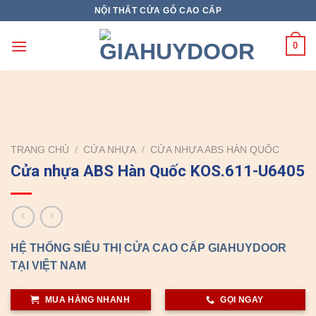
Skip
NỘI THẤT CỬA GỖ CAO CẤP
to
content
0
TRANG CHỦ
/
CỬA NHỰA
/
CỬA NHỰA ABS HÀN QUỐC
Cửa nhựa ABS Hàn Quốc KOS.611-U6405
HỆ THỐNG SIÊU THỊ CỬA CAO CẤP GIAHUYDOOR
TẠI VIỆT NAM
MUA HÀNG NHANH
GỌI NGAY