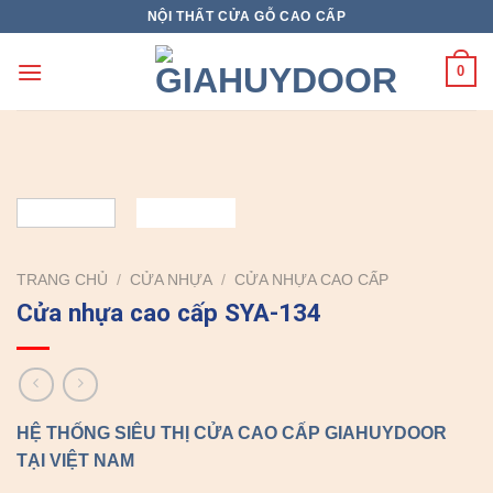
Skip
NỘI THẤT CỬA GỖ CAO CẤP
to
content
0
TRANG CHỦ
/
CỬA NHỰA
/
CỬA NHỰA CAO CẤP
Cửa nhựa cao cấp SYA-134
HỆ THỐNG SIÊU THỊ CỬA CAO CẤP GIAHUYDOOR
TẠI VIỆT NAM