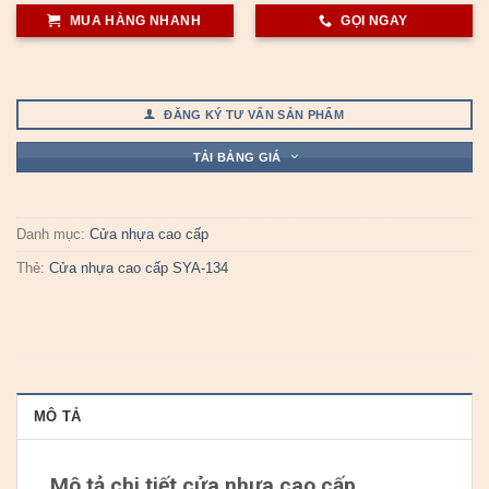
MUA HÀNG NHANH
GỌI NGAY
ĐĂNG KÝ TƯ VẤN SẢN PHẨM
TẢI BẢNG GIÁ
Danh mục:
Cửa nhựa cao cấp
Thẻ:
Cửa nhựa cao cấp SYA-134
MÔ TẢ
Mô tả chi tiết cửa nhựa cao cấp