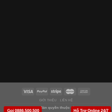
GIỚI THIỆU
LIÊN HỆ
Copyright 2026 ©
Bản quyền thuộc về
Saigondoor.vn
Gọi 0886.500.500
Hỗ Trợ Online 24/7