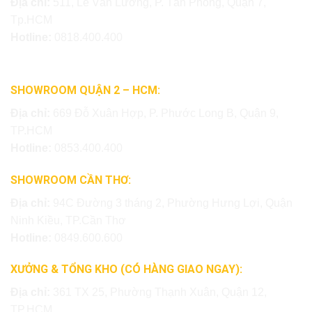
Địa chỉ:
511, Lê Văn Lương, P. Tân Phong, Quận 7,
Tp.HCM
Hotline:
0818.400.400
SHOWROOM QUẬN 2 – HCM:
Địa chỉ:
669 Đỗ Xuân Hợp, P. Phước Long B, Quận 9,
TP.HCM
Hotline:
0853.400.400
SHOWROOM CẦN THƠ:
Địa chỉ:
94C Đường 3 tháng 2, Phường Hưng Lợi, Quận
Ninh Kiều, TP.Cần Thơ
Hotline:
0849.600.600
XƯỞNG & TỔNG KHO (CÓ HÀNG GIAO NGAY):
Địa chỉ:
361 TX 25, Phường Thạnh Xuân, Quận 12,
TP.HCM