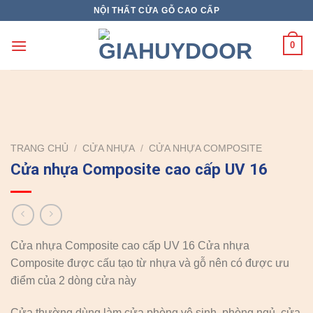
Skip
NỘI THẤT CỬA GỖ CAO CẤP
to
content
0
TRANG CHỦ
/
CỬA NHỰA
/
CỬA NHỰA COMPOSITE
Cửa nhựa Composite cao cấp UV 16
Cửa nhựa Composite cao cấp UV 16 Cửa nhựa
Composite được cấu tạo từ nhựa và gỗ nên có được ưu
điểm của 2 dòng cửa này
Cửa thường dùng làm cửa phòng vệ sinh, phòng ngủ, cửa