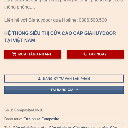
thông phòng,…
Liên hệ với Giahuydoor qua Hotline: 0886.500.500
HỆ THỐNG SIÊU THỊ CỬA CAO CẤP GIAHUYDOOR
TẠI VIỆT NAM
MUA HÀNG NHANH
GỌI NGAY
ĐĂNG KÝ TƯ VẤN SẢN PHẨM
TẢI BẢNG GIÁ
SKU:
Composite-UV-16
Danh mục:
Cửa nhựa Composite
Thẻ:
Cửa gỗ chống nước
,
Cửa gỗ nhựa
,
Của nhựa chịu nước
,
Cửa