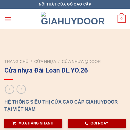
Skip
NỘI THẤT CỬA GỖ CAO CẤP
to
content
0
TRANG CHỦ
/
CỬA NHỰA
/
CỬA NHỰA @DOOR
Cửa nhựa Đài Loan DL.YO.26
HỆ THỐNG SIÊU THỊ CỬA CAO CẤP GIAHUYDOOR
TẠI VIỆT NAM
MUA HÀNG NHANH
GỌI NGAY