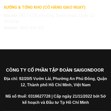
XƯỞNG & TỔNG KHO (CÓ HÀNG GIAO NGAY):
Địa chỉ:
361 TX 25, Phường Thạnh Xuân, Quận 12,
TP.HCM
Hotline:
0845.308.308
CÔNG TY CỔ PHẦN TẬP ĐOÀN SAIGONDOOR
Địa chỉ: 92/20/5 Vườn Lài, Phường An Phú Đông, Quận
12, Thành phố Hồ Chí Minh, Việt Nam
Mã số thuế: 0316627728 | Cấp ngày 21/11/2022 bởi Sở
kế hoạch và Đầu tư Tp Hồ Chí Minh