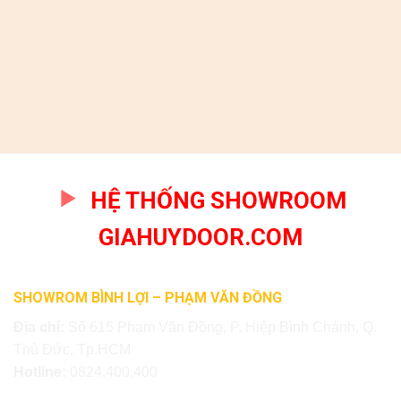
HỆ THỐNG SHOWROOM
GIAHUYDOOR.COM
SHOWROM BÌNH LỢI – PHẠM VĂN ĐỒNG
Địa chỉ:
Số 615 Phạm Văn Đồng, P. Hiệp Bình Chánh, Q.
Thủ Đức, Tp.HCM
Hotline:
0824.400.400