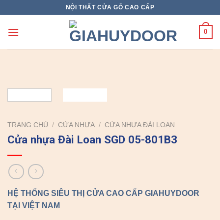
Skip
NỘI THẤT CỬA GỖ CAO CẤP
to
content
0
TRANG CHỦ
/
CỬA NHỰA
/
CỬA NHỰA ĐÀI LOAN
Cửa nhựa Đài Loan SGD 05-801B3
HỆ THỐNG SIÊU THỊ CỬA CAO CẤP GIAHUYDOOR
TẠI VIỆT NAM