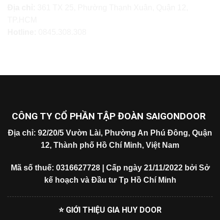
Địa chỉ:
361 TX 25, Phường Thạnh Xuân, Quận 12,
TP.HCM
Hotline:
0845.308.308
CÔNG TY CỔ PHẦN TẬP ĐOÀN SAIGONDOOR
Địa chỉ: 92/20/5 Vườn Lài, Phường An Phú Đông, Quận
12, Thành phố Hồ Chí Minh, Việt Nam
Mã số thuế: 0316627728 | Cấp ngày 21/11/2022 bởi Sở
kế hoạch và Đầu tư Tp Hồ Chí Minh
⭐ GIỚI THIỆU GIA HUY DOOR