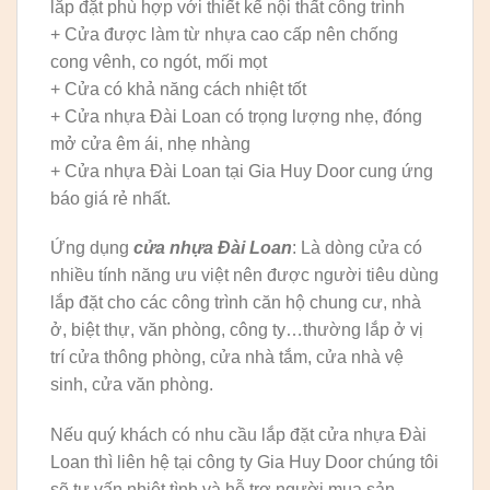
lắp đặt phù hợp với thiết kế nội thất công trình
+ Cửa được làm từ nhựa cao cấp nên chống
cong vênh, co ngót, mối mọt
+ Cửa có khả năng cách nhiệt tốt
+ Cửa nhựa Đài Loan có trọng lượng nhẹ, đóng
mở cửa êm ái, nhẹ nhàng
+ Cửa nhựa Đài Loan tại Gia Huy Door cung ứng
báo giá rẻ nhất.
Ứng dụng
cửa nhựa Đài Loan
: Là dòng cửa có
nhiều tính năng ưu việt nên được người tiêu dùng
lắp đặt cho các công trình căn hộ chung cư, nhà
ở, biệt thự, văn phòng, công ty…thường lắp ở vị
trí cửa thông phòng, cửa nhà tắm, cửa nhà vệ
sinh, cửa văn phòng.
Nếu quý khách có nhu cầu lắp đặt cửa nhựa Đài
Loan thì liên hệ tại công ty Gia Huy Door chúng tôi
sẽ tư vấn nhiệt tình và hỗ trợ người mua sản