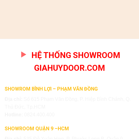
HỆ THỐNG SHOWROOM
GIAHUYDOOR.COM
SHOWROM BÌNH LỢI – PHẠM VĂN ĐỒNG
Địa chỉ:
Số 615 Phạm Văn Đồng, P. Hiệp Bình Chánh, Q.
Thủ Đức, Tp.HCM
Hotline:
0824.400.400
SHOWROOM QUẬN 9 –HCM
Địa chỉ:
535 Đỗ Xuân Hợp, P. Phước Long B, Quận 9,