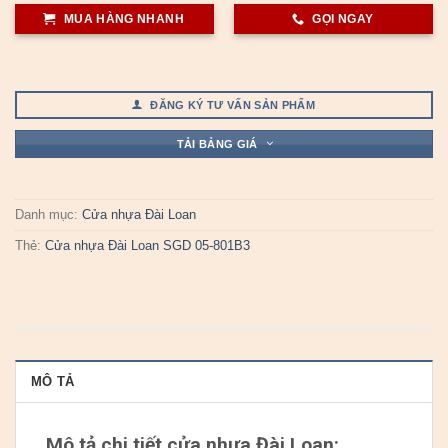
MUA HÀNG NHANH
GỌI NGAY
ĐĂNG KÝ TƯ VẤN SẢN PHẨM
TẢI BẢNG GIÁ
Danh mục:
Cửa nhựa Đài Loan
Thẻ:
Cửa nhựa Đài Loan SGD 05-801B3
MÔ TẢ
Mô tả chi tiết cửa nhựa Đài Loan: