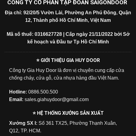
CÔNG TY CỔ PHẦN TẬP ĐOÀN SAIGONDOOR
Địa chỉ: 92/20/5 Vườn Lài, Phường An Phú Đông, Quận
12, Thành phố Hồ Chí Minh, Việt Nam
Mã số thuế: 0316627728 | Cấp ngày 21/11/2022 bởi Sở
kế hoạch và Đầu tư Tp Hồ Chí Minh
⭐ GIỚI THIỆU GIA HUY DOOR
Công ty Gia Huy Door là đơn vị chuyên cung cấp cửa
chống cháy, cửa gỗ, cửa nhựa hàng đầu Việt Nam.
Hotline:
0886.500.500
Email:
sales.giahuydoor@gmail.com
⭐ HỆ THỐNG XƯỞNG SẢN XUẤT
Xưởng SX I:
Số 361 TX25, Phường Thạnh Xuân,
Q12, TP. HCM.