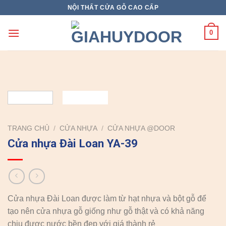
Skip
NỘI THẤT CỬA GỖ CAO CẤP
to
content
0
TRANG CHỦ
/
CỬA NHỰA
/
CỬA NHỰA @DOOR
Cửa nhựa Đài Loan YA-39
Cửa nhựa Đài Loan được làm từ hạt nhựa và bột gỗ để
tạo nên cửa nhựa gỗ giống như gỗ thật và có khả năng
chịu được nước bền đẹp với giá thành rẻ