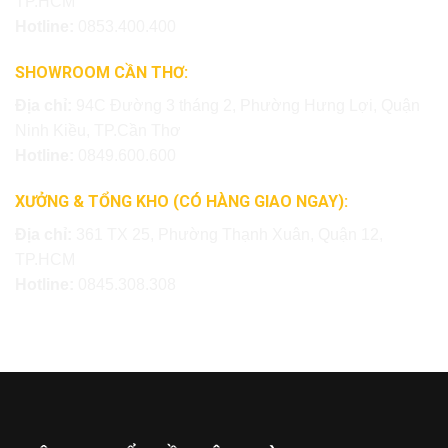
TP.HCM
Hotline:
0853.400.400
SHOWROOM CẦN THƠ:
Địa chỉ:
94C Đường 3 tháng 2, Phường Hưng Lợi, Quận
Ninh Kiều, TP.Cần Thơ
Hotline:
0849.600.600
XƯỞNG & TỔNG KHO (CÓ HÀNG GIAO NGAY):
Địa chỉ:
361 TX 25, Phường Thạnh Xuân, Quận 12,
TP.HCM
Hotline:
0845.308.308