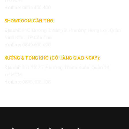
TP.HCM
Hotline:
0853.400.400
SHOWROOM CẦN THƠ:
Địa chỉ:
94C Đường 3 tháng 2, Phường Hưng Lợi, Quận
Ninh Kiều, TP.Cần Thơ
Hotline:
0849.600.600
XƯỞNG & TỔNG KHO (CÓ HÀNG GIAO NGAY):
Địa chỉ:
361 TX 25, Phường Thạnh Xuân, Quận 12,
TP.HCM
Hotline:
0845.308.308