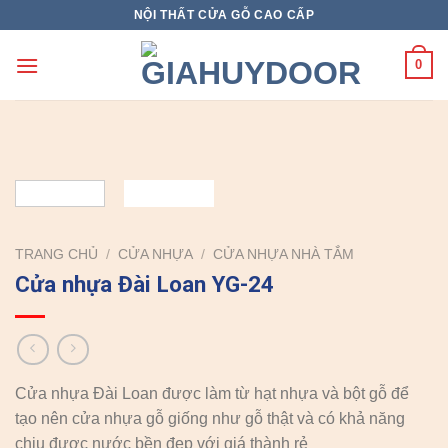
Skip
NỘI THẤT CỬA GỖ CAO CẤP
to
content
0
TRANG CHỦ
/
CỬA NHỰA
/
CỬA NHỰA NHÀ TẮM
Cửa nhựa Đài Loan YG-24
Cửa nhựa Đài Loan được làm từ hạt nhựa và bột gỗ để
tạo nên cửa nhựa gỗ giống như gỗ thật và có khả năng
chịu được nước bền đẹp với giá thành rẻ