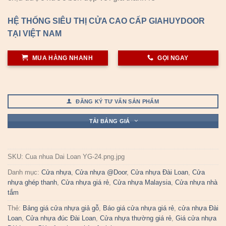
HỆ THỐNG SIÊU THỊ CỬA CAO CẤP GIAHUYDOOR
TẠI VIỆT NAM
MUA HÀNG NHANH
GỌI NGAY
ĐĂNG KÝ TƯ VẤN SẢN PHẨM
TẢI BẢNG GIÁ
SKU:
Cua nhua Dai Loan YG-24.png.jpg
Danh mục:
Cửa nhựa
,
Cửa nhựa @Door
,
Cửa nhựa Đài Loan
,
Cửa
nhựa ghép thanh
,
Cửa nhựa giá rẻ
,
Cửa nhựa Malaysia
,
Cửa nhựa nhà
tắm
Thẻ:
Bảng giá cửa nhựa giả gỗ
,
Báo giá cửa nhựa giá rẻ
,
cửa nhựa Đài
Loan
,
Cửa nhựa đúc Đài Loan
,
Cửa nhựa thường giá rẻ
,
Giá cửa nhựa