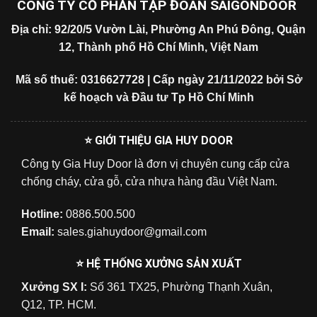
CÔNG TY CỔ PHẦN TẬP ĐOÀN SAIGONDOOR
Địa chỉ: 92/20/5 Vườn Lài, Phường An Phú Đông, Quận
12, Thành phố Hồ Chí Minh, Việt Nam
Mã số thuế: 0316627728 | Cấp ngày 21/11/2022 bởi Sở
kế hoạch và Đầu tư Tp Hồ Chí Minh
⭐ GIỚI THIỆU GIA HUY DOOR
Công ty Gia Huy Door là đơn vị chuyên cung cấp cửa
chống cháy, cửa gỗ, cửa nhựa hàng đầu Việt Nam.
Hotline:
0886.500.500
Email:
sales.giahuydoor@gmail.com
⭐ HỆ THỐNG XƯỞNG SẢN XUẤT
Xưởng SX I:
Số 361 TX25, Phường Thạnh Xuân,
Q12, TP. HCM.