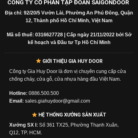
CÔNG TY CỔ PHẦN TẬP ĐOÀN SAIGONDOOR
Địa chỉ: 92/20/5 Vườn Lài, Phường An Phú Đông, Quận
12, Thành phố Hồ Chí Minh, Việt Nam
Mã số thuế: 0316627728 | Cấp ngày 21/11/2022 bởi Sở
kế hoạch và Đầu tư Tp Hồ Chí Minh
GIỚI THIỆU GIA HUY DOOR
Công ty Gia Huy Door là đơn vị chuyên cung cấp cửa
chống cháy, cửa gỗ, cửa nhựa hàng đầu Việt Nam.
Hotline:
0886.500.500
Email:
sales.giahuydoor@gmail.com
HỆ THỐNG XƯỞNG SẢN XUẤT
Xưởng SX I:
Số 361 TX25, Phường Thạnh Xuân,
Q12, TP. HCM.