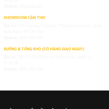
TP.HCM
Hotline:
0853.400.400
SHOWROOM CẦN THƠ:
Địa chỉ:
94C Đường 3 tháng 2, Phường Hưng Lợi, Quận
Ninh Kiều, TP.Cần Thơ
Hotline:
0849.600.600
XƯỞNG & TỔNG KHO (CÓ HÀNG GIAO NGAY):
Địa chỉ:
361 TX 25, Phường Thạnh Xuân, Quận 12,
TP.HCM
Hotline:
0845.308.308