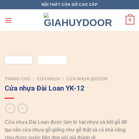
Skip
NỘI THẤT CỬA GỖ CAO CẤP
to
content
0
TRANG CHỦ
/
CỬA NHỰA
/
CỬA NHỰA @DOOR
Cửa nhựa Đài Loan YK-12
Cửa nhựa Đài Loan được làm từ hạt nhựa và bột gỗ để
tạo nên cửa nhựa gỗ giống như gỗ thật và có khả năng
chịu được nước bền đẹp với giá thành rẻ