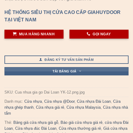
HỆ THỐNG SIÊU THỊ CỬA CAO CẤP GIAHUYDOOR
TẠI VIỆT NAM
MUA HÀNG NHANH
GỌI NGAY
ĐĂNG KÝ TƯ VẤN SẢN PHẨM
TẢI BẢNG GIÁ
SKU:
Cua nhua gia go Dai Loan YK-12.png.jpg
Danh mục:
Cửa nhựa
,
Cửa nhựa @Door
,
Cửa nhựa Đài Loan
,
Cửa
nhựa ghép thanh
,
Cửa nhựa giá rẻ
,
Cửa nhựa Malaysia
,
Cửa nhựa nhà
tắm
Thẻ:
Bảng giá cửa nhựa giả gỗ
,
Báo giá cửa nhựa giá rẻ
,
cửa nhựa Đài
Loan
,
Cửa nhựa đúc Đài Loan
,
Cửa nhựa thường giá rẻ
,
Giá cửa nhựa