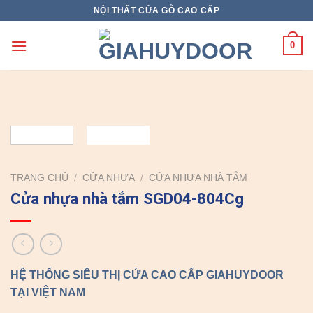
Skip
NỘI THẤT CỬA GỖ CAO CẤP
to
content
0
TRANG CHỦ
/
CỬA NHỰA
/
CỬA NHỰA NHÀ TẮM
Cửa nhựa nhà tắm SGD04-804Cg
HỆ THỐNG SIÊU THỊ CỬA CAO CẤP GIAHUYDOOR
TẠI VIỆT NAM