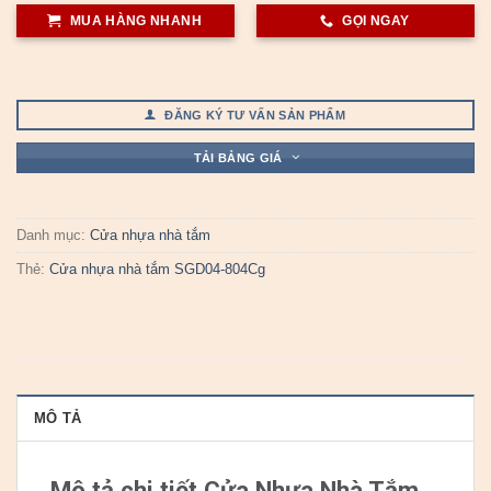
MUA HÀNG NHANH
GỌI NGAY
ĐĂNG KÝ TƯ VẤN SẢN PHẨM
TẢI BẢNG GIÁ
Danh mục:
Cửa nhựa nhà tắm
Thẻ:
Cửa nhựa nhà tắm SGD04-804Cg
MÔ TẢ
Mô tả chi tiết Cửa Nhựa Nhà Tắm