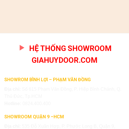
HỆ THỐNG SHOWROOM
GIAHUYDOOR.COM
SHOWROM BÌNH LỢI – PHẠM VĂN ĐỒNG
Địa chỉ:
Số 615 Phạm Văn Đồng, P. Hiệp Bình Chánh, Q.
Thủ Đức, Tp.HCM
Hotline:
0824.400.400
SHOWROOM QUẬN 9 –HCM
Địa chỉ:
535 Đỗ Xuân Hợp, P. Phước Long B, Quận 9,