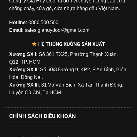
Công ty Gia Huy Door là đơn vị chuyên cung cấp cửa
chống cháy, cửa gỗ, cửa nhựa hàng đầu Việt Nam.
Hotline:
0886.500.500
Email:
sales.giahuydoor@gmail.com
HỆ THỐNG XƯỞNG SẢN XUẤT
Xưởng SX I:
Số 361 TX25, Phường Thạnh Xuân,
Q12, TP. HCM.
Xưởng SX II:
Số 60/3 Đường 9, KP2, P.An Bình, Biên
Hòa, Đồng Nai.
Xưởng SX III:
81 Võ Văn Bích, Xã Tân Thạnh Đông,
Huyện Củ Chi, Tp.HCM.
CHÍNH SÁCH ĐIỀU KHOẢN