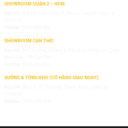
SHOWROOM QUẬN 2 – HCM:
Địa chỉ:
669 Đỗ Xuân Hợp, P. Phước Long B, Quận 9,
TP.HCM
Hotline:
0853.400.400
SHOWROOM CẦN THƠ:
Địa chỉ:
94C Đường 3 tháng 2, Phường Hưng Lợi, Quận
Ninh Kiều, TP.Cần Thơ
Hotline:
0849.600.600
XƯỞNG & TỔNG KHO (CÓ HÀNG GIAO NGAY):
Địa chỉ:
361 TX 25, Phường Thạnh Xuân, Quận 12,
TP.HCM
Hotline:
0845.308.308