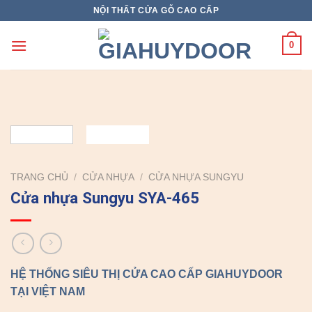
Skip
NỘI THẤT CỬA GỖ CAO CẤP
to
content
0
TRANG CHỦ
/
CỬA NHỰA
/
CỬA NHỰA SUNGYU
Cửa nhựa Sungyu SYA-465
HỆ THỐNG SIÊU THỊ CỬA CAO CẤP GIAHUYDOOR
TẠI VIỆT NAM