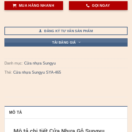
MUA HÀNG NHANH
GỌI NGAY
ĐĂNG KÝ TƯ VẤN SẢN PHẨM
TẢI BẢNG GIÁ
Danh mục:
Cửa nhựa Sungyu
Thẻ:
Cửa nhựa Sungyu SYA-465
MÔ TẢ
Mô tả chi tiết Cửa Nhựa Gỗ Sungyu