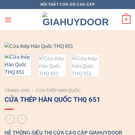
Skip
NỘI THẤT CỬA GỖ CAO CẤP
to
content
0
TRANG CHỦ
/
CỬA THÉP HÀN QUỐC
CỬA THÉP HÀN QUỐC THQ 651
HỆ THỐNG SIÊU THỊ CỬA CAO CẤP GIAHUYDOOR