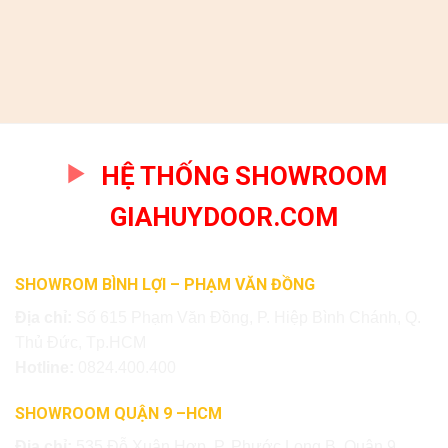
HỆ THỐNG SHOWROOM
GIAHUYDOOR.COM
SHOWROM BÌNH LỢI – PHẠM VĂN ĐỒNG
Địa chỉ:
Số 615 Phạm Văn Đồng, P. Hiệp Bình Chánh, Q.
Thủ Đức, Tp.HCM
Hotline:
0824.400.400
SHOWROOM QUẬN 9 –HCM
Địa chỉ:
535 Đỗ Xuân Hợp, P. Phước Long B, Quận 9,