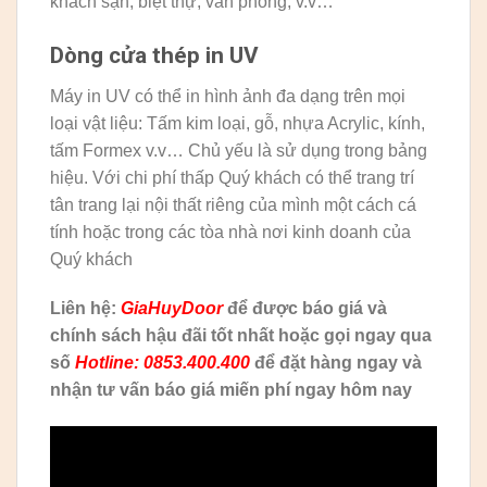
khách sạn, biệt thự, văn phòng, v.v…
Dòng cửa thép in UV
Máy in UV có thể in hình ảnh đa dạng trên mọi
loại vật liệu: Tấm kim loại, gỗ, nhựa Acrylic, kính,
tấm Formex v.v… Chủ yếu là sử dụng trong bảng
hiệu. Với chi phí thấp Quý khách có thể trang trí
tân trang lại nội thất riêng của mình một cách cá
tính hoặc trong các tòa nhà nơi kinh doanh của
Quý khách
Liên hệ:
GiaHuyDoor
để được báo giá và
chính sách hậu đãi tốt nhất hoặc gọi ngay qua
số
Hotline: 0853.400.400
để đặt hàng ngay và
nhận tư vấn báo giá miến phí ngay hôm nay