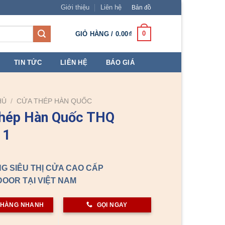
Giới thiệu
Liên hệ
Bản đồ
0
GIỎ HÀNG /
0.00
₫
TIN TỨC
LIÊN HỆ
BÁO GIÁ
HỦ
/
CỬA THÉP HÀN QUỐC
thép Hàn Quốc THQ
 1
G SIÊU THỊ CỬA CAO CẤP
OOR TẠI VIỆT NAM
 HÀNG NHANH
GỌI NGAY