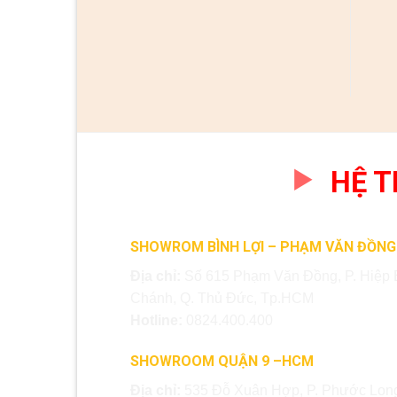
Cửa thép chống cháy
CỬA THÉP HÀN QUỐC
TCCVG.P12B-90P
THQ 615-H
HỆ 
SHOWROM BÌNH LỢI – PHẠM VĂN ĐỒNG
Địa chỉ:
Số 615 Phạm Văn Đồng, P. Hiệp 
Chánh, Q. Thủ Đức, Tp.HCM
Hotline:
0824.400.400
SHOWROOM QUẬN 9 –HCM
Địa chỉ:
535 Đỗ Xuân Hợp, P. Phước Long