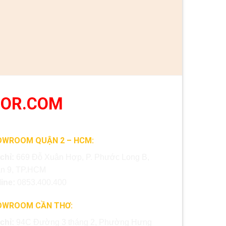
OOR.COM
OWROOM QUẬN 2 – HCM:
 chỉ:
669 Đỗ Xuân Hợp, P. Phước Long B,
n 9, TP.HCM
line:
0853.400.400
OWROOM CẦN THƠ:
 chỉ:
94C Đường 3 tháng 2, Phường Hưng