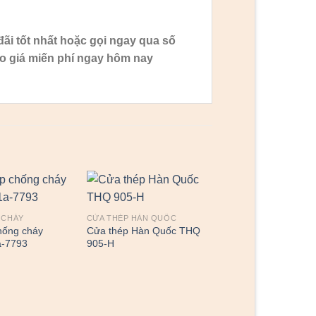
ãi tốt nhất hoặc gọi ngay qua số
o giá miến phí ngay hôm nay
 CHÁY
CỬA THÉP HÀN QUỐC
hống cháy
Cửa thép Hàn Quốc THQ
-7793
905-H