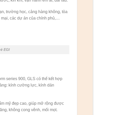
ớc, kín khí, vận hành êm ái, dài lâu.
n, trường học, cảng hàng không, tòa
g mại, các dự án của chính phủ,…
rẻ EGI
rm series 900, GLS có thể kết hợp
àng: kính cường lực, kính dán
thẩm mỹ đẹp cao, giúp mở rộng được
năng, không cong vênh, mối mọt.