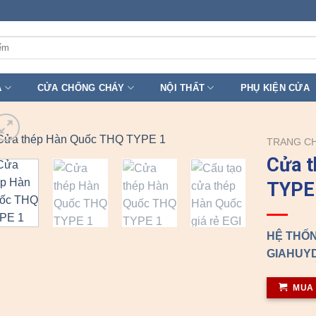
A
CỬA CHỐNG CHÁY
NỘI THẤT
PHỤ KIỆN CỬA
TRANG C
Cửa 
TYPE
HỆ THỐN
GIAHUYD
MUA