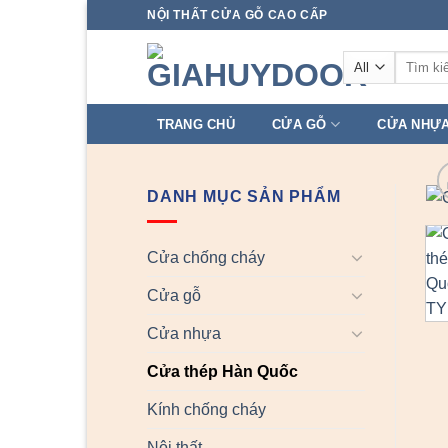
Skip
NỘI THẤT CỬA GỖ CAO CẤP
to
Tìm
content
kiếm:
TRANG CHỦ
CỬA GỖ
CỬA NHỰ
DANH MỤC SẢN PHẨM
Cửa chống cháy
Cửa gỗ
Cửa nhựa
Cửa thép Hàn Quốc
Kính chống cháy
Nội thất