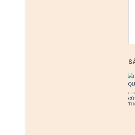
S
CỬA
CỬ
TH
CỬA CHỐNG CHÁY
CỬA THÉP HÀN QUỐC