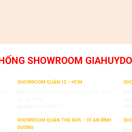
THỐNG SHOWROOM GIAHUYD
SHOWROOM QUẬN 12 – HCM
SH
Bình
Địa chỉ:
Vườn Lài, Phường Phú Đông, Quận
Địa
12, Tp.HCM
Quậ
Hotline:
0886.500.500
Hot
SHOWROOM QUẬN THỦ ĐỨC – DĨ AN BÌNH
SH
DƯƠNG
 B,
Địa