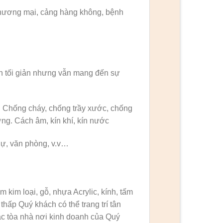
thương mại, cảng hàng không, bệnh
h tối giản nhưng vẫn mang đến sự
 Chống cháy, chống trầy xước, chống
ờng. Cách âm, kín khí, kín nước
hự, văn phòng, v.v…
m kim loại, gỗ, nhựa Acrylic, kính, tấm
hấp Quý khách có thể trang trí tân
các tòa nhà nơi kinh doanh của Quý