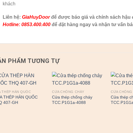
khách
Liên hệ:
GiaHuyDoor
để được báo giá và chính sách hậu đ
Hotline: 0853.400.400
để đặt hàng ngay và nhận tư vấn bá
ẢN PHẨM TƯƠNG TỰ
 THÉP HÀN QUỐC
CỬA CHỐNG CHÁY
CỬA CHỐNG
A THÉP HÀN QUỐC
Cửa thép chống cháy
Cửa thép c
Q 407-GH
TCC.P1G1a-4088
TCC.P1G1a