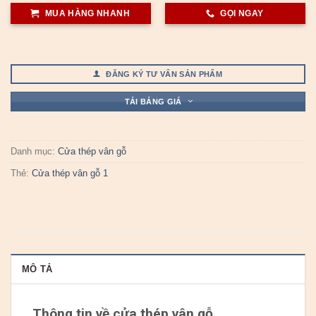
MUA HÀNG NHANH
GỌI NGAY
ĐĂNG KÝ TƯ VẤN SẢN PHẨM
TẢI BẢNG GIÁ
Danh mục:
Cửa thép vân gỗ
Thẻ:
Cửa thép vân gỗ 1
MÔ TẢ
Thông tin về cửa thép vân gỗ