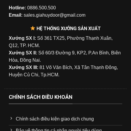
Hotline:
0886.500.500
Email:
sales.giahuydoor@gmail.com
HỆ THỐNG XƯỞNG SẢN XUẤT
Xưởng SX I:
Số 361 TX25, Phường Thạnh Xuân,
Q12, TP. HCM.
Xưởng SX II:
Số 60/3 Đường 9, KP2, P.An Bình, Biên
Hòa, Đồng Nai.
Xưởng SX III:
81 Võ Văn Bích, Xã Tân Thạnh Đông,
Huyện Củ Chi, Tp.HCM.
CHÍNH SÁCH ĐIỀU KHOẢN
Chính sách điều kiện giao dịch chung
Bảo vệ thông tin cá nhân người tiêu dùng