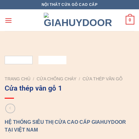
Skip
NỘI THẤT CỬA GỖ CAO CẤP
to
content
0
TRANG CHỦ
/
CỬA CHỐNG CHÁY
/
CỬA THÉP VÂN GỖ
Cửa thép vân gỗ 1
HỆ THỐNG SIÊU THỊ CỬA CAO CẤP GIAHUYDOOR
TẠI VIỆT NAM