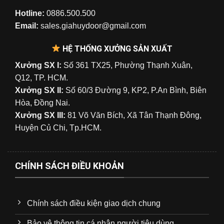
Hotline:
0886.500.500
Email:
sales.giahuydoor@gmail.com
HỆ THỐNG XƯỞNG SẢN XUẤT
Xưởng SX I:
Số 361 TX25, Phường Thạnh Xuân,
Q12, TP. HCM.
Xưởng SX II:
Số 60/3 Đường 9, KP2, P.An Bình, Biên
Hòa, Đồng Nai.
Xưởng SX III:
81 Võ Văn Bích, Xã Tân Thạnh Đông,
Huyện Củ Chi, Tp.HCM.
CHÍNH SÁCH ĐIỀU KHOẢN
Chính sách điều kiện giao dịch chung
Bảo vệ thông tin cá nhân người tiêu dùng