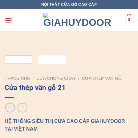
Skip
NỘI THẤT CỬA GỖ CAO CẤP
to
content
0
TRANG CHỦ
/
CỬA CHỐNG CHÁY
/
CỬA THÉP VÂN GỖ
Cửa thép vân gỗ 21
HỆ THỐNG SIÊU THỊ CỬA CAO CẤP GIAHUYDOOR
TẠI VIỆT NAM