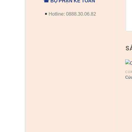
☎ BỘ PHẬN KẾ TOÁN
Hotline: 0888.30.06.82
S
CỬA
Cửa
CỬA THÉP VÂN GỖ
CỬA THÉP VÂN GỖ
Cửa thép vân gỗ 24
Cửa thép vân gỗ 15