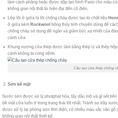
làm cánh phẳng hoặc được dập tạo hình Pano cho mẫu cửa 
không gian nội thất từ hiện đại đến cổ điển.
Lớp lõi ở giữa là lõi chống cháy được tạo từ chất liệu
Hone
ở giữa kèm
Rockwool
bông thủy tinh chuyên dùng để cách 
chống cháy sử dụng để ngăn và giảm bức xạ nhiệt của đám
cánh cửa.
Khung xương cửa thép được làm bằng thép U và thép hộp
cánh không bị cong vênh.
Cấu tạo cửa thép chống c
Sơn bề mặt
Nước sơn được xử lý photphat hóa, tẩy dầu mỡ và gỉ sét trên
bề mặt cửa luôn ở trong trạng thái tốt nhất. Tránh sự trầy xư
được xử lý tại phòng sơn tĩnh điện, có nhiều màu sắc vân g
không gian nội thất thiết kế.