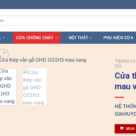
A
CỬA CHỐNG CHÁY
NỘI THẤT
PHỤ KIỆN CỬA
TRANG C
GỖ
Cửa 
mau 
HỆ THỐN
GIAHUYD
MUA