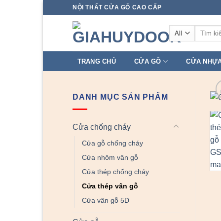
Skip
NỘI THẤT CỬA GỖ CAO CẤP
to
Tìm
content
kiếm:
TRANG CHỦ
CỬA GỖ
CỬA NHỰ
DANH MỤC SẢN PHẨM
Cửa chống cháy
Cửa gỗ chống cháy
Cửa nhôm vân gỗ
Cửa thép chống cháy
Cửa thép vân gỗ
Cửa vân gỗ 5D