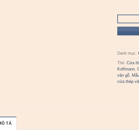
Danh mục:
Thẻ:
Cửa th
Koffmann
,
vân gỗ
,
Mẫu
cửa thép vâ
MÔ TẢ