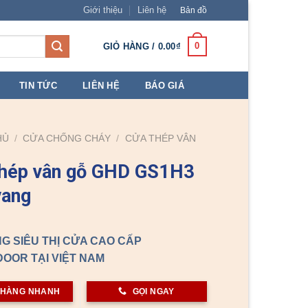
Giới thiệu
Liên hệ
Bản đồ
0
GIỎ HÀNG /
0.00
₫
TIN TỨC
LIÊN HỆ
BÁO GIÁ
HỦ
/
CỬA CHỐNG CHÁY
/
CỬA THÉP VÂN
thép vân gỗ GHD GS1H3
vang
G SIÊU THỊ CỬA CAO CẤP
OOR TẠI VIỆT NAM
 HÀNG NHANH
GỌI NGAY