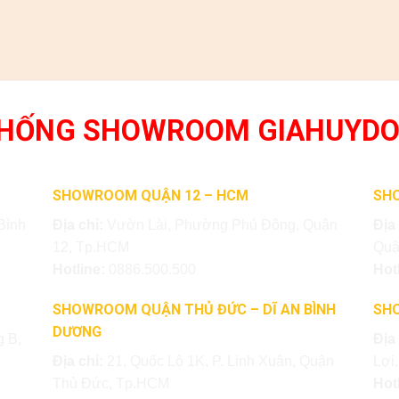
THỐNG SHOWROOM GIAHUYD
SHOWROOM QUẬN 12 – HCM
SH
Bình
Địa chỉ:
Vườn Lài, Phường Phú Đông, Quận
Địa
12, Tp.HCM
Quậ
Hotline:
0886.500.500
Hot
SHOWROOM QUẬN THỦ ĐỨC – DĨ AN BÌNH
SH
DƯƠNG
 B,
Địa
Địa chỉ:
21, Quốc Lộ 1K, P. Linh Xuân, Quận
Lợi
Thủ Đức, Tp.HCM
Hot