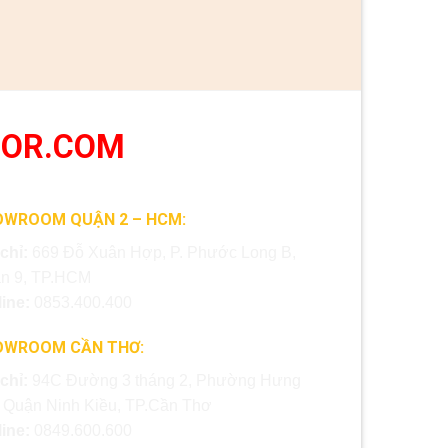
OOR.COM
OWROOM QUẬN 2 – HCM:
 chỉ:
669 Đỗ Xuân Hợp, P. Phước Long B,
n 9, TP.HCM
line:
0853.400.400
OWROOM CẦN THƠ:
 chỉ:
94C Đường 3 tháng 2, Phường Hưng
, Quận Ninh Kiều, TP.Cần Thơ
line:
0849.600.600