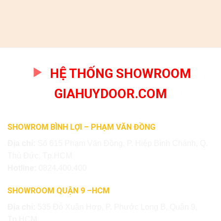
HỆ THỐNG SHOWROOM
GIAHUYDOOR.COM
SHOWROM BÌNH LỢI – PHẠM VĂN ĐỒNG
Địa chỉ:
Số 615 Phạm Văn Đồng, P. Hiệp Bình Chánh, Q.
Thủ Đức, Tp.HCM
Hotline:
0824.400.400
SHOWROOM QUẬN 9 –HCM
Địa chỉ:
535 Đỗ Xuân Hợp, P. Phước Long B, Quận 9,
Tp.HCM