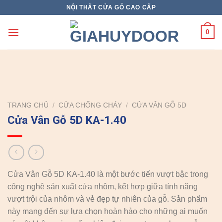
Skip
NỘI THẤT CỬA GỖ CAO CẤP
to
content
0
TRANG CHỦ
/
CỬA CHỐNG CHÁY
/
CỬA VÂN GỖ 5D
Cửa Vân Gỗ 5D KA-1.40
Cửa Vân Gỗ 5D KA-1.40 là một bước tiến vượt bậc trong
công nghệ sản xuất cửa nhôm, kết hợp giữa tính năng
vượt trội của nhôm và vẻ đẹp tự nhiên của gỗ. Sản phẩm
này mang đến sự lựa chọn hoàn hảo cho những ai muốn