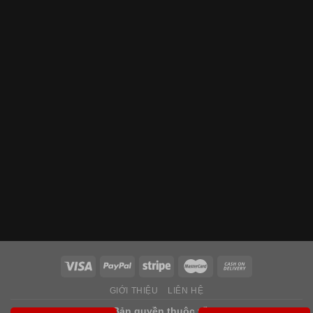
GIỚI THIỆU
LIÊN HỆ
Copyright 2026 ©
Bản quyền thuộc về
Saigondoor.vn