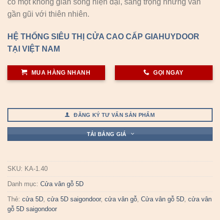
có một không gian sống hiện đại, sang trọng nhưng vẫn
gần gũi với thiên nhiên.
HỆ THỐNG SIÊU THỊ CỬA CAO CẤP GIAHUYDOOR
TẠI VIỆT NAM
MUA HÀNG NHANH
GỌI NGAY
ĐĂNG KÝ TƯ VẤN SẢN PHẨM
TẢI BẢNG GIÁ
SKU:
KA-1.40
Danh mục:
Cửa vân gỗ 5D
Thẻ:
cửa 5D
,
cửa 5D saigondoor
,
cửa vân gỗ
,
Cửa vân gỗ 5D
,
cửa vân
gỗ 5D saigondoor