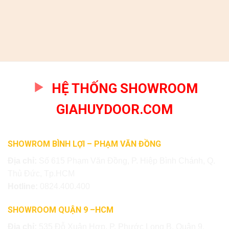
HỆ THỐNG SHOWROOM
GIAHUYDOOR.COM
SHOWROM BÌNH LỢI – PHẠM VĂN ĐỒNG
Địa chỉ:
Số 615 Phạm Văn Đồng, P. Hiệp Bình Chánh, Q.
Thủ Đức, Tp.HCM
Hotline:
0824.400.400
SHOWROOM QUẬN 9 –HCM
Địa chỉ:
535 Đỗ Xuân Hợp, P. Phước Long B, Quận 9,