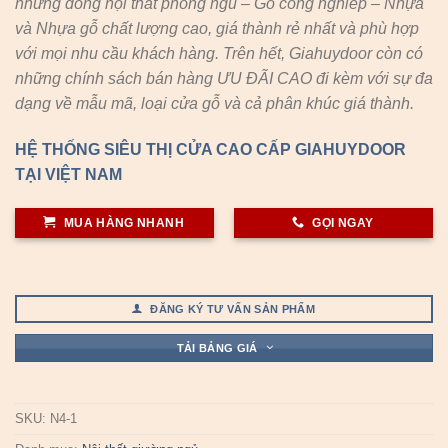
những dòng nội thất phòng ngủ – Gỗ công nghiêp – Nhựa
và Nhựa gỗ chất lượng cao, giá thành rẻ nhất và phù hợp
với mọi nhu cầu khách hàng. Trên hết, Giahuydoor còn có
những chính sách bán hàng ƯU ĐÃI CAO đi kèm với sự đa
dạng về mẫu mã, loại cửa gỗ và cả phân khúc giá thành.
HỆ THỐNG SIÊU THỊ CỬA CAO CẤP GIAHUYDOOR
TẠI VIỆT NAM
MUA HÀNG NHANH
GỌI NGAY
ĐĂNG KÝ TƯ VẤN SẢN PHẨM
TẢI BẢNG GIÁ
SKU:
N4-1