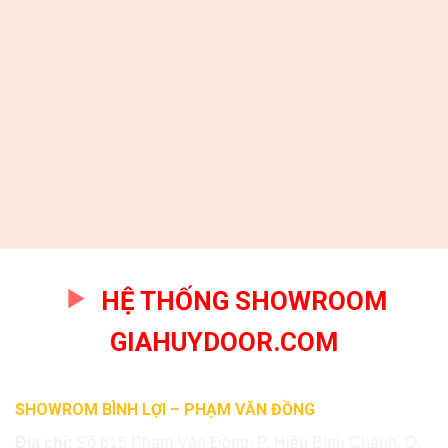
HỆ THỐNG SHOWROOM
GIAHUYDOOR.COM
SHOWROM BÌNH LỢI – PHẠM VĂN ĐỒNG
Địa chỉ:
Số 615 Phạm Văn Đồng, P. Hiệp Bình Chánh, Q.