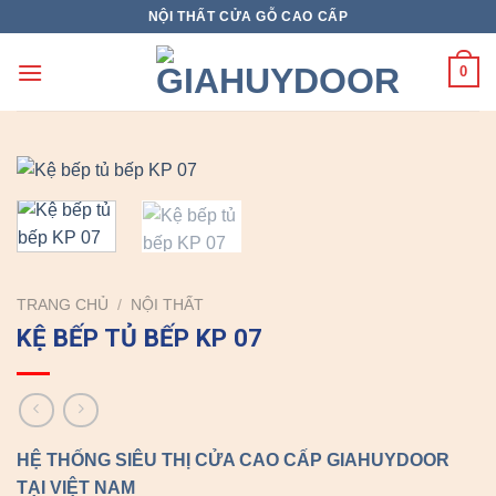
Skip
NỘI THẤT CỬA GỖ CAO CẤP
to
content
0
TRANG CHỦ
/
NỘI THẤT
KỆ BẾP TỦ BẾP KP 07
HỆ THỐNG SIÊU THỊ CỬA CAO CẤP GIAHUYDOOR
TẠI VIỆT NAM