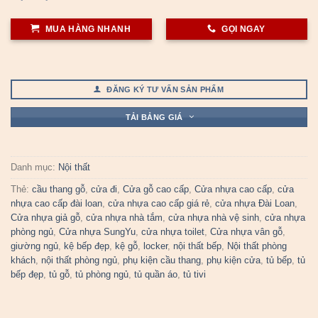
MUA HÀNG NHANH
GỌI NGAY
ĐĂNG KÝ TƯ VẤN SẢN PHẨM
TẢI BẢNG GIÁ
Danh mục:
Nội thất
Thẻ:
cầu thang gỗ
,
cửa đi
,
Cửa gỗ cao cấp
,
Cửa nhựa cao cấp
,
cửa
nhựa cao cấp đài loan
,
cửa nhựa cao cấp giá rẻ
,
cửa nhựa Đài Loan
,
Cửa nhựa giả gỗ
,
cửa nhựa nhà tắm
,
cửa nhựa nhà vệ sinh
,
cửa nhựa
phòng ngủ
,
Cửa nhựa SungYu
,
cửa nhựa toilet
,
Cửa nhựa vân gỗ
,
giường ngủ
,
kệ bếp đẹp
,
kệ gỗ
,
locker
,
nội thất bếp
,
Nội thất phòng
khách
,
nội thất phòng ngủ
,
phụ kiện cầu thang
,
phụ kiện cửa
,
tủ bếp
,
tủ
bếp đẹp
,
tủ gỗ
,
tủ phòng ngủ
,
tủ quần áo
,
tủ tivi