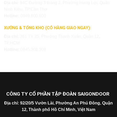
Địa chỉ:
94C Đường 3 tháng 2, Phường Hưng Lợi, Quận
Ninh Kiều, TP.Cần Thơ
Hotline:
0849.600.600
XƯỞNG & TỔNG KHO (CÓ HÀNG GIAO NGAY):
Địa chỉ:
361 TX 25, Phường Thạnh Xuân, Quận 12,
TP.HCM
Hotline:
0845.308.308
CÔNG TY CỔ PHẦN TẬP ĐOÀN SAIGONDOOR
Địa chỉ: 92/20/5 Vườn Lài, Phường An Phú Đông, Quận
12, Thành phố Hồ Chí Minh, Việt Nam