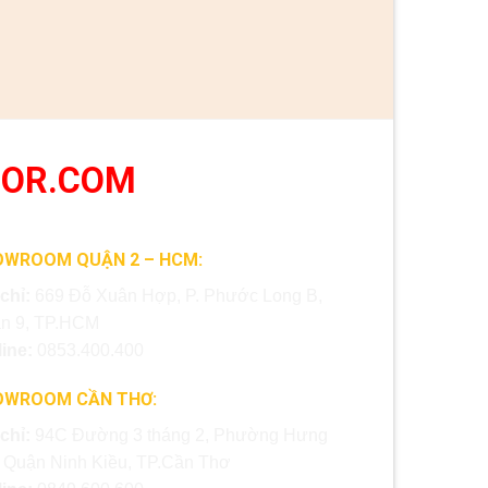
OOR.COM
OWROOM QUẬN 2 – HCM:
 chỉ:
669 Đỗ Xuân Hợp, P. Phước Long B,
n 9, TP.HCM
line:
0853.400.400
OWROOM CẦN THƠ:
 chỉ:
94C Đường 3 tháng 2, Phường Hưng
, Quận Ninh Kiều, TP.Cần Thơ