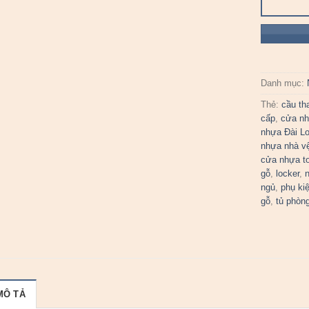
Danh mục:
Thẻ:
cầu th
cấp
,
cửa nh
nhựa Đài L
nhựa nhà vệ
cửa nhựa to
gỗ
,
locker
,
n
ngủ
,
phụ ki
gỗ
,
tủ phòn
MÔ TẢ