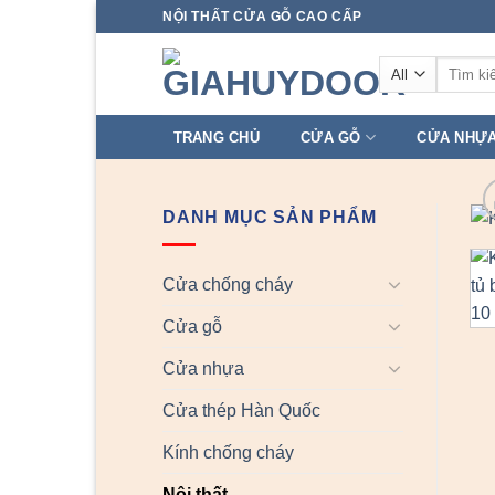
Skip
NỘI THẤT CỬA GỖ CAO CẤP
to
Tìm
content
kiếm:
TRANG CHỦ
CỬA GỖ
CỬA NHỰ
DANH MỤC SẢN PHẨM
Cửa chống cháy
Cửa gỗ
Cửa nhựa
Cửa thép Hàn Quốc
Kính chống cháy
Nội thất