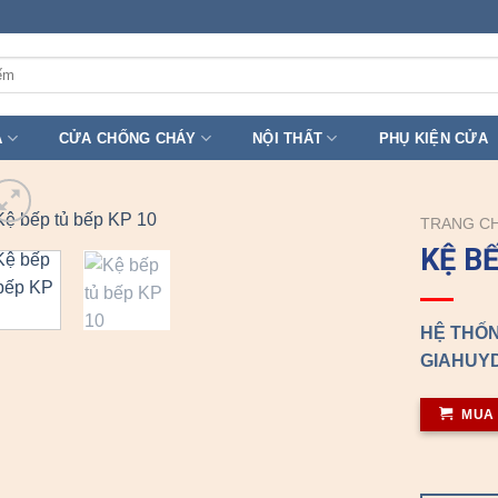
A
CỬA CHỐNG CHÁY
NỘI THẤT
PHỤ KIỆN CỬA
TRANG C
KỆ B
HỆ THỐN
GIAHUYD
MUA