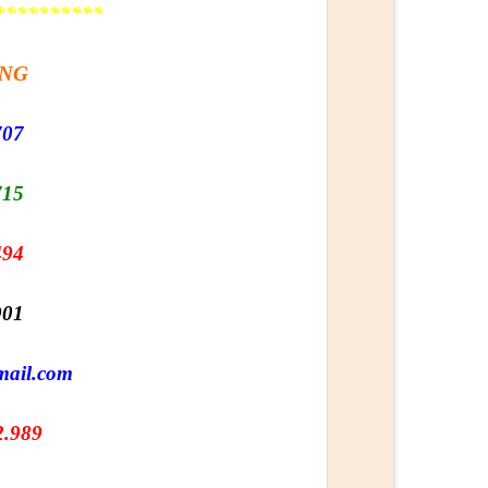
**********
ÀNG
707
715
494
901
mail.com
2.989