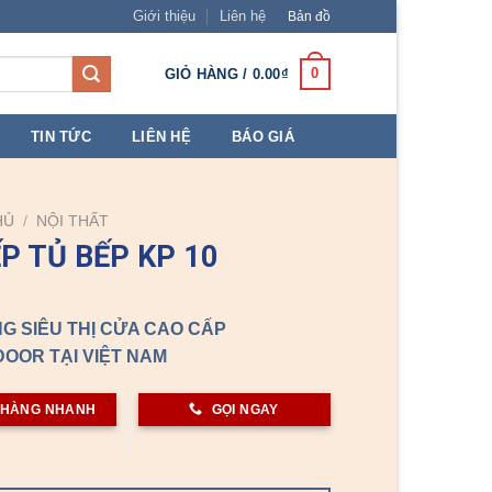
Giới thiệu
Liên hệ
Bản đồ
0
GIỎ HÀNG /
0.00
₫
TIN TỨC
LIÊN HỆ
BÁO GIÁ
HỦ
/
NỘI THẤT
ẾP TỦ BẾP KP 10
G SIÊU THỊ CỬA CAO CẤP
OOR TẠI VIỆT NAM
 HÀNG NHANH
GỌI NGAY