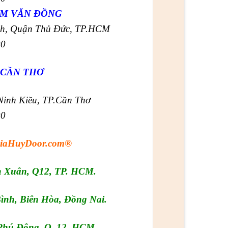
ẠM VĂN ĐỒNG
nh, Quận Thủ Đức, TP.HCM
00
 CẦN THƠ
Ninh Kiều, TP.Cần Thơ
00
aHuyDoor.com®
h Xuân, Q12, TP. HCM.
ình, Biên Hòa, Đồng Nai.
 Phú Đông, Q. 12, HCM