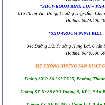
*SHOWROOM BÌNH LỢI – PH
615 Phạm Văn Đồng, Phường Hiệp Bình Chá
Hotline: 0824.400.4
*SHOWROOM NINH KIỀU,
94c Đường 3/2, Phường Hưng Lợi, Quận 
Hotline: 0849.600.6
HỆ THỐNG XƯỞNG SẢN XUẤT Gi
Xưởng SX I: Số 361 TX25, Phường Thạn
Xưởng SX II: Số 60/3 Đường 9, KP2, P.An B
Xưởng SX III: Số 35T2 Vườn Lài, P. An