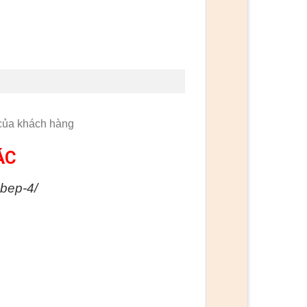
 của khách hàng
ÁC
-bep-4/