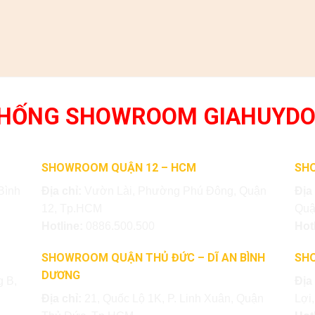
THỐNG SHOWROOM GIAHUYD
SHOWROOM QUẬN 12 – HCM
SH
Bình
Địa chỉ:
Vườn Lài, Phường Phú Đông, Quận
Địa
12, Tp.HCM
Quậ
Hotline:
0886.500.500
Hot
SHOWROOM QUẬN THỦ ĐỨC – DĨ AN BÌNH
SH
DƯƠNG
 B,
Địa
Địa chỉ:
21, Quốc Lộ 1K, P. Linh Xuân, Quận
Lợi