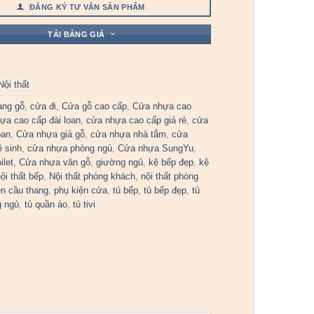
ĐĂNG KÝ TƯ VẤN SẢN PHẨM
TẢI BẢNG GIÁ
Nội thất
ang gỗ
,
cửa đi
,
Cửa gỗ cao cấp
,
Cửa nhựa cao
ựa cao cấp đài loan
,
cửa nhựa cao cấp giá rẻ
,
cửa
oan
,
Cửa nhựa giả gỗ
,
cửa nhựa nhà tắm
,
cửa
 sinh
,
cửa nhựa phòng ngủ
,
Cửa nhựa SungYu
,
ilet
,
Cửa nhựa vân gỗ
,
giường ngủ
,
kệ bếp đẹp
,
kệ
ội thất bếp
,
Nội thất phòng khách
,
nội thất phòng
ện cầu thang
,
phụ kiện cửa
,
tủ bếp
,
tủ bếp đẹp
,
tủ
g ngủ
,
tủ quần áo
,
tủ tivi