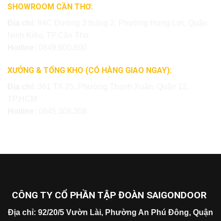
SHOWROOM CẦN THƠ:
Địa chỉ:
94C Đường 3 tháng 2, Phường Hưng Lợi, Quận
Ninh Kiều, TP.Cần Thơ
Hotline:
0849.600.600
XƯỞNG & TỔNG KHO (CÓ HÀNG GIAO NGAY):
Địa chỉ:
361 TX 25, Phường Thạnh Xuân, Quận 12,
TP.HCM
Hotline:
0845.308.308
CÔNG TY CỔ PHẦN TẬP ĐOÀN SAIGONDOOR
Địa chỉ: 92/20/5 Vườn Lài, Phường An Phú Đông, Quận