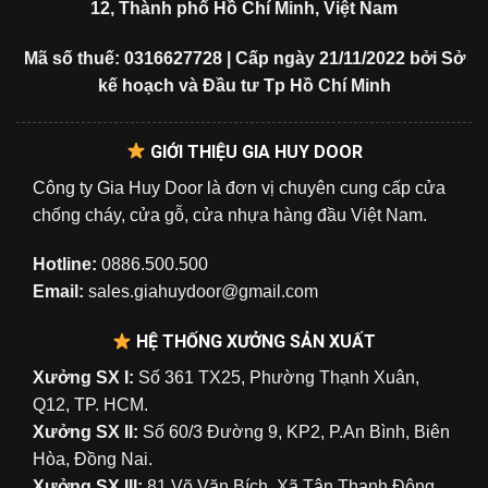
12, Thành phố Hồ Chí Minh, Việt Nam
Mã số thuế: 0316627728 | Cấp ngày 21/11/2022 bởi Sở
kế hoạch và Đầu tư Tp Hồ Chí Minh
GIỚI THIỆU GIA HUY DOOR
Công ty Gia Huy Door là đơn vị chuyên cung cấp cửa
chống cháy, cửa gỗ, cửa nhựa hàng đầu Việt Nam.
Hotline:
0886.500.500
Email:
sales.giahuydoor@gmail.com
HỆ THỐNG XƯỞNG SẢN XUẤT
Xưởng SX I:
Số 361 TX25, Phường Thạnh Xuân,
Q12, TP. HCM.
Xưởng SX II:
Số 60/3 Đường 9, KP2, P.An Bình, Biên
Hòa, Đồng Nai.
Xưởng SX III:
81 Võ Văn Bích, Xã Tân Thạnh Đông,