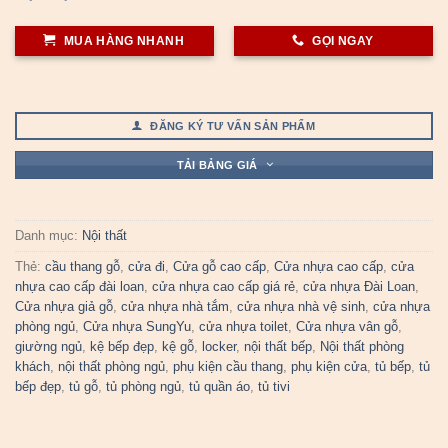
MUA HÀNG NHANH
GỌI NGAY
ĐĂNG KÝ TƯ VẤN SẢN PHẨM
TẢI BẢNG GIÁ
Danh mục:
Nội thất
Thẻ:
cầu thang gỗ
,
cửa đi
,
Cửa gỗ cao cấp
,
Cửa nhựa cao cấp
,
cửa
nhựa cao cấp đài loan
,
cửa nhựa cao cấp giá rẻ
,
cửa nhựa Đài Loan
,
Cửa nhựa giả gỗ
,
cửa nhựa nhà tắm
,
cửa nhựa nhà vệ sinh
,
cửa nhựa
phòng ngủ
,
Cửa nhựa SungYu
,
cửa nhựa toilet
,
Cửa nhựa vân gỗ
,
giường ngủ
,
kệ bếp đẹp
,
kệ gỗ
,
locker
,
nội thất bếp
,
Nội thất phòng
khách
,
nội thất phòng ngủ
,
phụ kiện cầu thang
,
phụ kiện cửa
,
tủ bếp
,
tủ
bếp đẹp
,
tủ gỗ
,
tủ phòng ngủ
,
tủ quần áo
,
tủ tivi