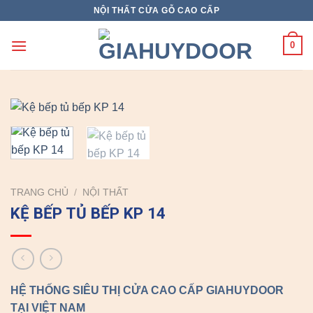
Skip
NỘI THẤT CỬA GỖ CAO CẤP
to
content
0
TRANG CHỦ
/
NỘI THẤT
KỆ BẾP TỦ BẾP KP 14
HỆ THỐNG SIÊU THỊ CỬA CAO CẤP GIAHUYDOOR
TẠI VIỆT NAM